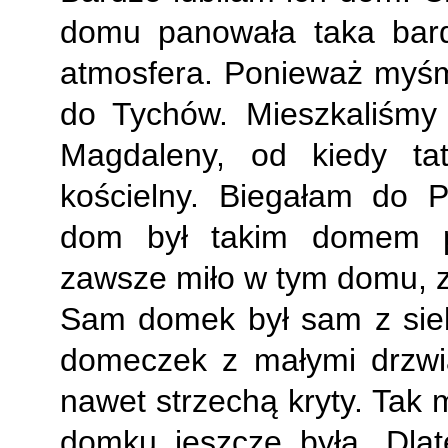
domu panowała taka bard
atmosfera. Ponieważ myśm
do Tychów. Mieszkaliśmy
Magdaleny, od kiedy ta
kościelny. Biegałam do 
dom był takim domem pr
zawsze miło w tym domu, 
Sam domek był sam z siebi
domeczek z małymi drzwi
nawet strzechą kryty. Tak 
domku jeszcze była.
Dlat