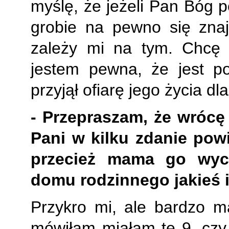
myślę, że jeżeli Pan Bóg p
grobie na pewno się znaj
zależy mi na tym. Chcę 
jestem pewna, że jest p
przyjął ofiarę jego życia dl
- Przepraszam, że wrócę
Pani w kilku zdanie pow
przecież mama go wy
domu rodzinnego jakieś i
Przykro mi, ale bardzo m
mówiłam miałam te 9,
czy