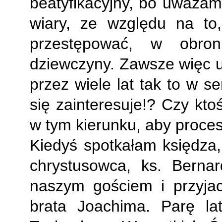
beatyfikacyjny, bo uważam
wiary, ze względu na to
przestępować, w obron
dziewczyny. Zawsze więc u
przez wiele lat tak to w s
się zainteresuje!? Czy kto
w tym kierunku, aby proces
Kiedyś spotkałam księdza,
chrystusowca, ks. Berna
naszym gościem i przyja
brata Joachima. Parę la