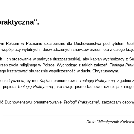
raktyczna".
owym Rokiem w Poznaniu czasopismo dla Duchowieństwa pod tytułem
Teol
 współpracy wybitnych i doświadczonych znawców przedmiotu z całego kraj
 i ich stosowanie w praktyce duszpasterskiej, aby kapłan wychodzący z Se
trzeb życia religijnego w Polsce. Wychodząc z takich założeń,
Teologia Pra
ego kształtować skutecznie współczesność w duchu Chrystusowym.
eniu życzenia, by moi Kapłani prenumerowali
Teologię Praktyczną
. Zgodnie 
 popierali
Teologię Praktyczną
jako swoje pismo fachowe, czerpiąc z niego
wić Duchowieństwu prenumerowanie
Teologii Praktycznej
, zarządzam osobn
Druk: "Miesięcznik Kościeln