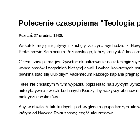
Polecenie czasopisma "Teologia p
Poznań, 27 grudnia 1938.
Wskutek mojej inicjatywy i zachęty zaczyna wychodzić z N
Profesorowie Seminarium Poznańskiego, którzy korzystać będą ze
Celem czasopisma jest żywotne aktualizowanie nauk teologicznych
wobec prądów i zagadnień bieżącej chwili i wobec konkretnych po
powinna stać się ulubionym vademecum każdego kapłana pragnąc
Toteż nie chciałbym w tym wypadku poprzestać na zwykłym wyraż
autorytatywnie swoich kochanych Księży, by wszyscy abonowali i
praktyczne wskazówki.
Aby w chwilach tak trudnych pod względem gospodarczym ułat
którym od Nowego Roku znoszę część nieurzędową.