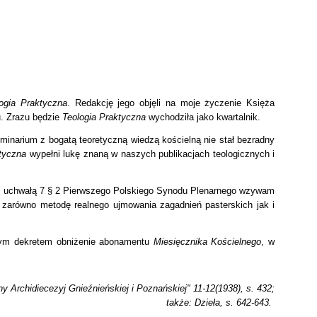
ogia Praktyczna
. Redakcję jego objęli na moje życzenie Księża
u. Zrazu będzie
Teologia Praktyczna
wychodziła jako kwartalnik.
minarium z bogatą teoretyczną wiedzą kościelną nie stał bezradny
ktyczna
wypełni lukę znaną w naszych publikacjach teologicznych i
z uchwałą 7 § 2 Pierwszego Polskiego Synodu Plenarnego wzywam
 zarówno metodę realnego ujmowania zagadnień pasterskich jak i
ym dekretem obniżenie abonamentu
Miesięcznika Kościelnego
, w
y Archidiecezyj Gnieźnieńskiej i Poznańskiej" 11-12(1938), s. 432;
także: Dzieła, s. 642-643.