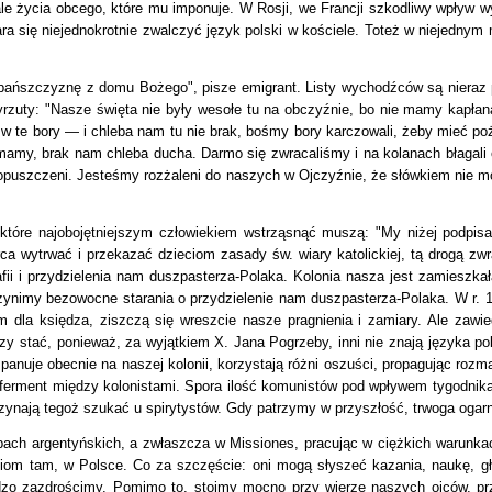
, ale życia obcego, które mu imponuje. W Rosji, we Francji szkodliwy wpły
ara się niejednokrotnie zwalczyć język polski w kościele. Toteż w niejednym
 pańszczyznę z domu Bożego", pisze emigrant. Listy wychodźców są nieraz 
wyrzuty: "Nasze święta nie były wesołe tu na obczyźnie, bo nie mamy kapł
 te bory — i chleba nam tu nie brak, bośmy bory karczowali, żeby mieć poży
mamy, brak nam chleba ducha. Darmo się zwracaliśmy i na kolanach błagali o
 opuszczeni. Jesteśmy rozżaleni do naszych w Ojczyźnie, że słówkiem nie
, które najobojętniejszym człowiekiem wstrząsnąć muszą:
"My niżej podpisa
ca wytrwać i przekazać dzieciom zasady św. wiary katolickiej, tą drogą z
fii i przydzielenia nam duszpasterza-Polaka. Kolonia nasza jest zamieszkała
czynimy bezowocne starania o przydzielenie nam duszpasterza-Polaka.
W r. 
m dla księdza, ziszczą się wreszcie nasze pragnienia i zamiary. Ale zaw
 stać, ponieważ, za wyjątkiem X. Jana Pogrzeby, inni nie znają języka po
 panuje obecnie na naszej kolonii, korzystają różni oszuści, propagując rozm
 ferment między kolonistami. Spora ilość komunistów pod wpływem tygodnik
zynają tegoż szukać u spirytystów.
Gdy patrzymy w przyszłość, trwoga ogarn
ach argentyńskich, a zwłaszcza w Missiones, pracując w ciężkich warunkac
ciom tam, w Polsce. Co za szczęście: oni mogą słyszeć kazania, naukę, gł
o zazdrościmy. Pomimo to, stoimy mocno przy wierze naszych ojców, przy 