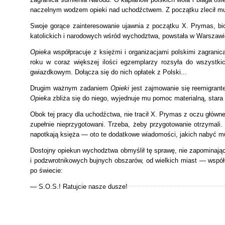
naczelnym wodzem opieki nad uchodźctwem. Z początku zlecił mu
Swoje gorące zainteresowanie ujawnia z początku X. Prymas, bi
katolickich i narodowych wśród wychodztwa, powstała w Warszawie.
Opieka
współpracuje z księżmi i organizacjami polskimi zagranicą
roku w coraz większej ilości egzemplarzy rozsyła do wszystkic
gwiazdkowym. Dołącza się do nich opłatek z Polski...
Drugim ważnym zadaniem
Opieki
jest zajmowanie się reemigrante
Opieka
zbliża się do niego, wyjednuje mu pomoc materialną, stara 
Obok tej pracy dla uchodźctwa, nie tracił X. Prymas z oczu główn
zupełnie nieprzygotowani. Trzeba, żeby przygotowanie otrzymali
napotkają księża — oto te dodatkowe wiadomości, jakich nabyć m
Dostojny opiekun wychodztwa obmyślił tę sprawę, nie zapominaj
i podzwrotnikowych bujnych obszarów, od wielkich miast — współc
po świecie:
— S.O.S.! Ratujcie nasze dusze!