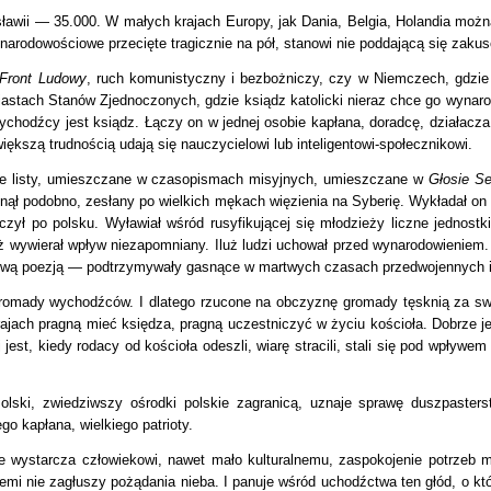
ławii — 35.000. W małych krajach Europy, jak Dania, Belgia, Holandia moż
 narodowościowe przecięte tragicznie na pół, stanowi nie poddającą się zaku
Front Ludowy
, ruch komunistyczny i bezbożniczy, czy w Niemczech, gdzie 
miastach Stanów Zjednoczonych, gdzie ksiądz katolicki nieraz chce go wynarod
hodźcy jest ksiądz. Łączy on w jednej osobie kapłana, doradcę, działacza o
iększą trudnością udają się nauczycielowi lub inteligentowi-społecznikowi.
zne listy, umieszczane w czasopismach misyjnych, umieszczane w
Głosie S
inął podobno, zesłany po wielkich mękach więzienia na Syberię. Wykładał on
ył po polsku. Wyławiał wśród rusyfikującej się młodzieży liczne jednostki
eż wywierał wpływ niezapomniany. Iluż ludzi uchował przed wynarodowieniem
dziwą poezją — podtrzymywały gasnące w martwych czasach przedwojennych is
 gromady wychodźców. I dlatego rzucone na obczyznę gromady tęsknią za swy
rajach pragną mieć księdza, pragną uczestniczyć w życiu kościoła. Dobrze j
 jest, kiedy rodacy od kościoła odeszli, wiarę stracili, stali się pod wpływem 
lski, zwiedziwszy ośrodki polskie zagranicą, uznaje sprawę duszpaster
go kapłana, wielkiego patrioty.
 wystarcza człowiekowi, nawet mało kulturalnemu, zaspokojenie potrzeb m
mi nie zagłuszy pożądania nieba. I panuje wśród uchodźctwa ten głód, o k