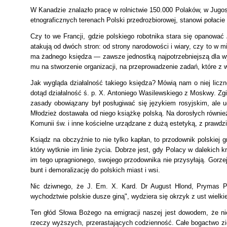
W Kanadzie znalazło pracę w rolnictwie 150.000 Polaków, w Jugos
etnograficznych terenach Polski przedrozbiorowej, stanowi połacie
Czy to we Francji, gdzie polskiego robotnika stara się opanować
atakują od dwóch stron: od strony narodowości i wiary, czy to w 
ma żadnego księdza — zawsze jednostką najpotrzebniejszą dla wyc
mu na stworzenie organizacji, na przeprowadzenie zadań, które z w
Jak wygląda działalność takiego księdza? Mówią nam o niej lic
dotąd działalność ś. p. X. Antoniego Wasilewskiego z Moskwy. Zg
zasady obowiązany był posługiwać się językiem rosyjskim, ale ucz
Młodzież dostawała od niego książkę polską. Na dorosłych równi
Komunii św. i inne kościelne urządzane z dużą estetyką, z praw
Ksiądz na obczyźnie to nie tylko kapłan, to przodownik polskiej
który wytknie im linie życia.
Dobrze jest, gdy Polacy w dalekich k
im tego upragnionego, swojego przodownika nie przysyłają.
Gorzej
bunt i demoralizację do polskich miast i wsi.
Nic dziwnego, że J. Em. X. Kard. Dr August Hlond, Prymas Po
wychodztwie polskie dusze giną", wydziera się okrzyk z ust wielkie
Ten głód Słowa Bożego na emigracji naszej jest dowodem, że nie
rzeczy wyższych, przerastających codzienność. Całe bogactwo zie