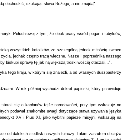
ędą obchodzić, szukając słowa Bożego, a nie znajdą".
meryki Południowej z tym, że obok pracy wśród pogan i tubylców,
pieką wszystkich katolików, ze szczególną jednak miłością zwraca
ki życia, jednak często tracą wieczne. Nasze i poprzednika naszego
 biskupi sprawę tę jak największą troskliwością otaczali...".
zyka tego kraju, w którym się znaleźli, a od własnych duszpasterzy
źcami. W rok później wychodzi dekret papieski, który przewiduje
starali się o kapłanów tejże narodowości, przy tym wskazuje na
órych podawał znakomite uwagi dotyczące prawa używania języka
nedykt XV i Pius XI, jako wybitni papieże misyjni, wskazują na
sce od dalekich siedlisk naszych tułaczy. Takim zarzutem obciąża
ki duchownej swym najnieszczęśliwszym dzieciom?".
I on to został