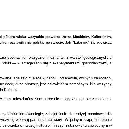
od półtora wieku wszystkie potworne żarna Moabitów, Kuffsteinów,
o, rozsławili imię polskie po świecie. Jak "Latarnik" Sienkiewicza
żna spotkać ich wszędzie, można jak z warstw geologicznych, z
aś Polski — w zmaganiach się z eksperymentami gospodarczymi, z
rowane, znalazło miejsce w handlu, przemyśle, wolnych zawodach.
iękny dwór, duże obszary, jest człowiekiem zamożnym. Nie wszyscy
la Kościoła.
dwieczni mieszkańcy ziem, które nie mogły złączyć się z macierzą.
cielskie idą równolegle, zobojętnienie dla tradycji narodowej, dla
czyny, wpływające na utratę wiary. W jednym kraju, na terenie
u człowieka o niższej kulturze i niższym stanowisku społecznym w