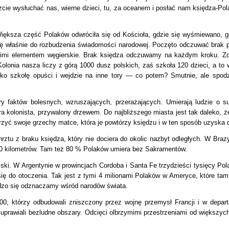
cie wysłuchać nas, wierne dzieci, tu, za oceanem i posłać nam księdza-Pol
Większa część Polaków odwróciła się od Kościoła, gdzie się wyśmiewano, g
ię właśnie do rozbudzenia świadomości narodowej. Poczęto odczuwać brak po
imi elementem węgierskie. Brak księdza odczuwamy na każdym kroku. Zda
olonia nasza liczy z górą 1000 dusz polskich, zaś szkoła 120 dzieci, a to 
tko szkołę opuści i wejdzie na inne tory — co potem? Smutnie, ale spodz
ry faktów bolesnych, wzruszających, przerażających. Umierają ludzie o
era kolonista, przywalony drzewem. Do najbliższego miasta jest tak daleko,
yć swoje grzechy matce, która je powtórzy księdzu i w ten sposób uzyska dl
tu z braku księdza, który nie dociera do okolic nazbyt odległych. W Brazyli
 300 kilometrów. Tam też 80 % Polaków umiera bez Sakramentów.
ski. W Argentynie w prowincjach Cordoba i Santa Fe trzydzieści tysięcy Po
ą się do otoczenia. Tak jest z tymi 4 milionami Polaków w Ameryce, które
ardzo się odznaczamy wśród narodów świata.
000, którzy odbudowali zniszczony przez wojnę przemysł Francji i w depa
uprawiali bezludne obszary. Odcięci olbrzymimi przestrzeniami od większych os