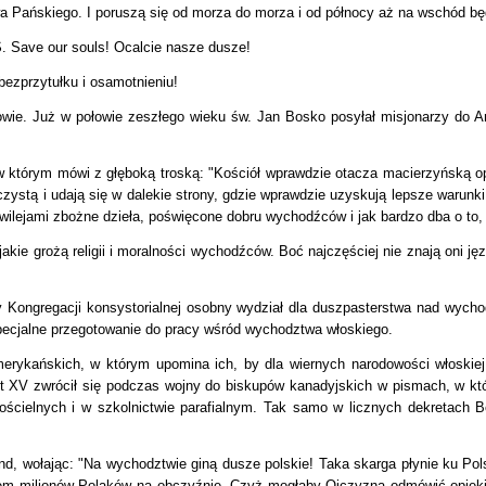
łowa Pańskiego. I poruszą się od morza do morza i od północy aż na wschód b
 Save our souls! Ocalcie nasze dusze!
ezprzytułku i osamotnieniu!
nowie. Już w połowie zeszłego wieku św. Jan Bosko posyłał misjonarzy do A
w którym mówi z głęboką troską: "Kościół wprawdzie otacza macierzyńską o
jczystą i udają się w dalekie strony, gdzie wprawdzie uzyskują lepsze warun
ilejami zbożne dzieła, poświęcone dobru wychodźców i jak bardzo dba o to, by
akie grożą religii i moralności wychodźców. Boć najczęściej nie znają oni ję
Kongregacji konsystorialnej osobny wydział dla duszpasterstwa nad wychod
pecjalne przegotowanie do pracy wśród wychodztwa włoskiego.
ykańskich, w którym upomina ich, by dla wiernych narodowości włoskiej 
 XV zwrócił się podczas wojny do biskupów kanadyjskich w pismach, w kt
ścielnych i w szkolnictwie parafialnym.
Tak samo w licznych dekretach Be
d, wołając: "Na wychodztwie giną dusze polskie! Taka skarga płynie ku Pol
osiem milionów Polaków na obczyźnie. Czyż mogłaby Ojczyzna odmówić opie