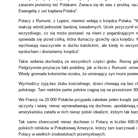
zarazem jesteśmy też Polakami. Zwraca się do was z prośbą: racz
Ewangelię z ust kapłana-Polaka".
Polacy z Rumunii, z Lupeni, również wołają o księdza Polaka: "
reakcję wśród jednostek bardziej świadomych. Ucisk przyczynił s
wszystkiego, co się może postawić na równi z pogardzającym n
spowiada się przed córką, która tłumaczy grzechy ojca księdzu. K
wychowują nauczyciele w duchu katolickim, ale kiedy to wszys
wysłucham i dostaniemy księdza".
Takie wołania dochodzą ze wszystkich części globu. Rosną gó
Pielgrzymów
przytacza fakt podobny, jak w liście z Rumunii: umi
Wtedy gromada kolonistów orzeka, że umierający syn może powierz
Wychodźcy żyją bez ślubu kościelnego, dzieci chowają się bez chrz
polskiego. Tam niektóre partie polskie ciągną się na przestrzeni
We Francji na 20.000 Polaków przypada zaledwie jeden ksiądz pol
ojczysty i wiarę, nieraz wynaradawiają się duchowo, upodabniaj
amerykańska zatarła w nich nieraz polski idealizm, którym tak b
Tak samo sfrancuzieli nieraz duchowo ci Polacy w liczbie 600.
polskich rolników w Południowej Ameryce, którzy tam karczowali i 
Polacy w wielkich środowiskach przemysłowych.