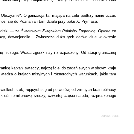
 Obczyźnie". Organizacja ta, mająca na celu podtrzymanie uczuć
nosi się do Poznania i tam działa przy boku X. Prymasa.
 polski — ze
Światowym Związkiem Polaków Zagranicą
.
Opieka
co
azy, dewocjonalia... Zwłaszcza dużo tych darów idzie w okresie
ię niczego. Wraca zgorzkniały i zrozpaczony. Od stacji granicznej
ranicę kapłani świeccy, najczęściej do zadań swych w obcym kraju
 wiedza o krajach misyjnych i różnorodnych warunkach, jakie tam
 wielkich rzek, rojących się od potworów, od zimnych krain północy
yk ośmiomilionowej rzeszy, czwartej części narodu, rozproszonego
odsłon: 3333