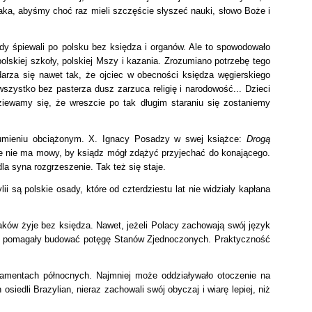
aka, abyśmy choć raz mieli szczęście słyszeć nauki, słowo Boże i
dy śpiewali po polsku bez księdza i organów. Ale to spowodowało
lskiej szkoły, polskiej Mszy i kazania. Zrozumiano potrzebę tego
rza się nawet tak, że ojciec w obecności księdza węgierskiego
wszystko bez pasterza dusz zarzuca religię i narodowość... Dzieci
iewamy się, że wreszcie po tak długim staraniu się zostaniemy
 sumieniu obciążonym. X. Ignacy Posadzy w swej książce:
Drogą
 że nie ma mowy, by ksiądz mógł zdążyć przyjechać do konającego.
a syna rozgrzeszenie. Tak też się staje.
i są polskie osady, które od czterdziestu lat nie widziały kapłana
laków żyje bez księdza.
Nawet, jeżeli Polacy zachowają swój język
 tam pomagały budować potęgę Stanów Zjednoczonych. Praktyczność
rtamentach północnych.
Najmniej może oddziaływało otoczenie na
iedli Brazylian, nieraz zachowali swój obyczaj i wiarę lepiej, niż