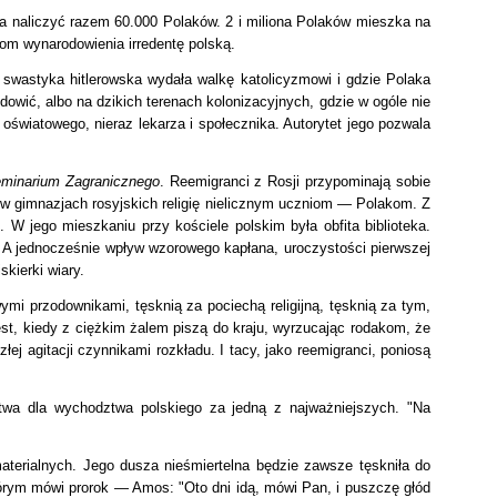
na naliczyć razem 60.000 Polaków. 2 i miliona Polaków mieszka na
som wynarodowienia irredentę polską.
swastyka hitlerowska wydała walkę katolicyzmowi i gdzie Polaka
owić, albo na dzikich terenach kolonizacyjnych, gdzie w ogóle nie
światowego, nieraz lekarza i społecznika. Autorytet jego pozwala
eminarium Zagranicznego
. Reemigranci z Rosji przypominają sobie
 w gimnazjach rosyjskich religię nielicznym uczniom — Polakom. Z
. W jego mieszkaniu przy kościele polskim była obfita biblioteka.
.
A jednocześnie wpływ wzorowego kapłana, uroczystości pierwszej
kierki wiary.
mi przodownikami, tęsknią za pociechą religijną, tęsknią za tym,
est, kiedy z ciężkim żalem piszą do kraju, wyrzucając rodakom, że
złej agitacji czynnikami rozkładu. I tacy, jako reemigranci, poniosą
stwa dla wychodztwa polskiego za jedną z najważniejszych.
"Na
aterialnych. Jego dusza nieśmiertelna będzie zawsze tęskniła do
tórym mówi prorok — Amos: "Oto dni idą, mówi Pan, i puszczę głód