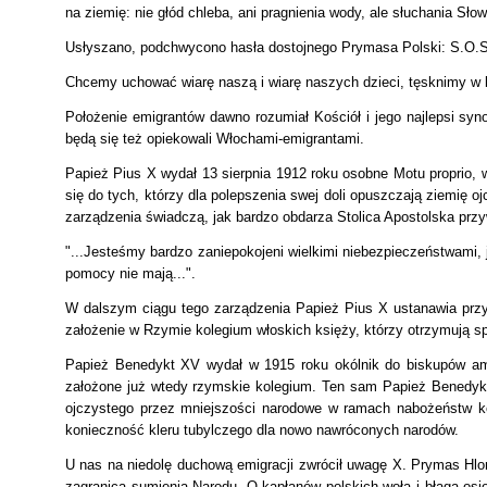
na ziemię: nie głód chleba, ani pragnienia wody, ale słuchania S
Usłyszano, podchwycono hasła dostojnego Prymasa Polski: S.O.S.
Chcemy uchować wiarę naszą i wiarę naszych dzieci, tęsknimy w b
Położenie emigrantów dawno rozumiał Kościół i jego najlepsi sy
będą się też opiekowali Włochami-emigrantami.
Papież Pius X wydał 13 sierpnia 1912 roku osobne Motu proprio, 
się do tych, którzy dla polepszenia swej doli opuszczają ziemię o
zarządzenia świadczą, jak bardzo obdarza Stolica Apostolska przyw
"...Jesteśmy bardzo zaniepokojeni wielkimi niebezpieczeństwami, j
pomocy nie mają...".
W dalszym ciągu tego zarządzenia Papież Pius X ustanawia przy 
założenie w Rzymie kolegium włoskich księży, którzy otrzymują s
Papież Benedykt XV wydał w 1915 roku okólnik do biskupów amer
założone już wtedy rzymskie kolegium.
Ten sam Papież Benedykt
ojczystego przez mniejszości narodowe w ramach nabożeństw ko
konieczność kleru tubylczego dla nowo nawróconych narodów.
U nas na niedolę duchową emigracji zwrócił uwagę X. Prymas Hlon
zagranica sumienia Narodu. O kapłanów polskich woła i błaga 