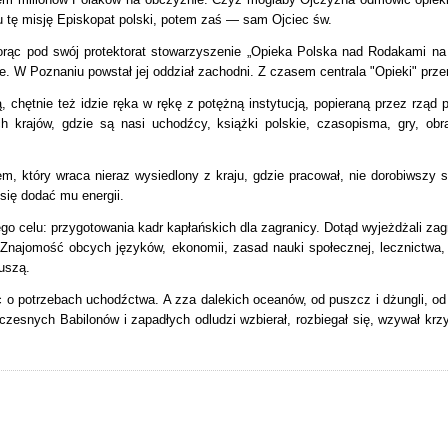
 tę misję Episkopat polski, potem zaś — sam Ojciec św.
orąc pod swój protektorat stowarzyszenie „Opieka Polska nad Rodakami na
 W Poznaniu powstał jej oddział zachodni. Z czasem centrala "Opieki" prze
, chętnie też idzie ręka w rękę z potężną instytucją, popieraną przez rząd
h krajów, gdzie są nasi uchodźcy, książki polskie, czasopisma, gry, obr
m, który wraca nieraz wysiedlony z kraju, gdzie pracował, nie dorobiwszy s
się dodać mu energii.
ego celu: przygotowania kadr kapłańskich dla zagranicy.
Dotąd wyjeżdżali zag
. Znajomość obcych języków, ekonomii, zasad nauki społecznej, lecznictwa,
uszą.
ąc o potrzebach uchodźctwa.
A zza dalekich oceanów, od puszcz i dżungli, od
zesnych Babilonów i zapadłych odludzi wzbierał, rozbiegał się, wzywał krz