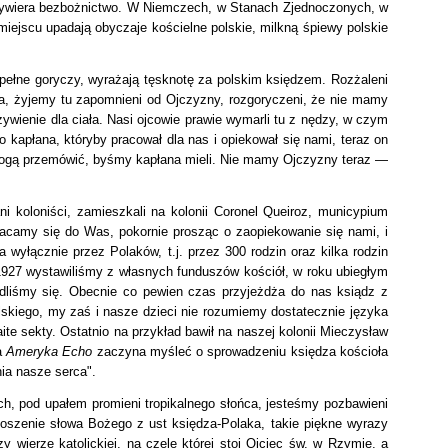
w wywiera bezbożnictwo. W Niemczech, w Stanach Zjednoczonych, w
 miejscu upadają obyczaje kościelne polskie, milkną śpiewy polskie
pełne goryczy, wyrażają tęsknotę za polskim księdzem. Rozżaleni
ana, żyjemy tu zapomnieni od Ojczyzny, rozgoryczeni, że nie mamy
wienie dla ciała. Nasi ojcowie prawie wymarli tu z nędzy, w czym
 kapłana, któryby pracował dla nas i opiekował się nami, teraz on
 mogą przemówić, byśmy kapłana mieli. Nie mamy Ojczyzny teraz —
ni koloniści, zamieszkali na kolonii Coronel Queiroz, municypium
wracamy się do Was, pokornie prosząc o zaopiekowanie się nami, i
 wyłącznie przez Polaków, t.j. przez 300 rodzin oraz kilka rodzin
1927 wystawiliśmy z własnych funduszów kościół, w roku ubiegłym
iedliśmy się. Obecnie co pewien czas przyjeżdża do nas ksiądz z
lskiego, my zaś i nasze dzieci nie rozumiemy dostatecznie języka
aite sekty. Ostatnio na przykład bawił na naszej kolonii Mieczysław
a
Ameryka Echo
zaczyna myśleć o sprowadzeniu księdza kościoła
ia nasze serca".
h, pod upałem promieni tropikalnego słońca, jesteśmy pozbawieni
oszenie słowa Bożego z ust księdza-Polaka, takie piękne wyrazy
wierze katolickiej, na czele której stoi Ojciec św. w Rzymie, a