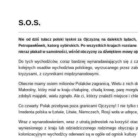
S.O.S.
Nie od dziś tułacz polski tęskni za Ojczyzną na dalekich lądach
Petropawłówek, katorg sybirskich. Po wszystkich krajach rozsiane 
nieraz płakali w samotności, wśród obczyzny za dźwiękiem mowy ojc
Do tych wychodźców, coraz bardziej wynaradawiających się z c
kolejnych osadów wychodztwa polskiego, wyrzucanego przez zabo
kryzysami, z czynnikami międzynarodowymi.
Obecnie mamy osiem milionów Polaków zagranicą. Wielu z nich do
Małorolny, który miał w kraju chałupinę, chudą krowę, parę morg
zdobyli majątek, wielu zginęło. Ale ci, którzy znaleźli miejsce i c
Co czwarty Polak przebywa poza granicami Ojczyzny! I nie tylko s
Irredenta polska w Łotwie, Litwie, Niemczech, Rosji woła w udręc
Wraz z wynarodowieniem, wraz z utratą jednostek na korzyść otacza
wyniesionego z kraju lub odziedziczonego rodzimego obyczaju p
kolonizacyjnym wychodźcy oderwani są w ogóle od ognisk kultury 