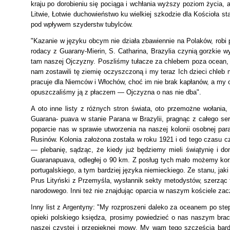
kraju po dorobieniu się pociąga i wchłania wyższy poziom życia
Litwie, Łotwie duchowieństwo ku wielkiej szkodzie dla Kościoła st
pod wpływem szyderstw tubylców.
"Kazanie w języku obcym nie działa zbawiennie na Polaków, robi
rodacy z Guarany-Mierin, S. Catharina, Brazylia czynią gorzkie 
tam naszej Ojczyzny. Poszliśmy tułacze za chlebem poza ocean, w
nam zostawili tę ziemię oczyszczoną i my teraz Ich dzieci chleb 
pracuje dla Niemców i Włochów, choć im nie brak kapłanów, a my
opuszczaliśmy ją z płaczem — Ojczyzna o nas nie dba".
A oto inne listy z różnych stron świata, oto przemożne wołania
Guarana- puava w stanie Parana w Brazylii, pragnąc z całego ser
poparcie nas w sprawie utworzenia na naszej kolonii osobnej para
Rusinów. Kolonia założona została w roku 1921 i od tego czasu 
— plebanię, sądząc, że kiedy już będziemy mieli świątynię i do
Guaranapuava, odległej o 90 km. Z posług tych mało możemy korzy
portugalskiego, a tym bardziej języka niemieckiego.
Ze stanu, jaki
Prus Lityński z Przemyśla, wysłannik sekty metodystów, szerząc
narodowego. Inni też nie znajdując oparcia w naszym kościele zac
Inny list z Argentyny:
"My rozproszeni daleko za oceanem po step
opieki polskiego księdza, prosimy powiedzieć o nas naszym bra
naszej czystej i przepięknej mowy. My wam tego szczęścia bardz