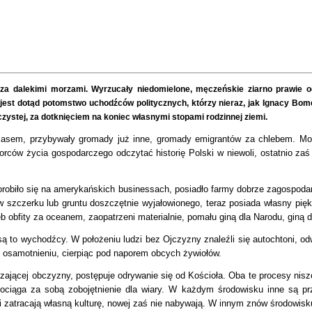
, za dalekimi morzami. Wyrzucały niedomielone, męczeńskie ziarno prawie 
jest dotąd potomstwo uchodźców politycznych, którzy nieraz, jak Ignacy Bomejk
zystej, za dotknięciem na koniec własnymi stopami rodzinnej ziemi.
zasem, przybywały gromady już inne, gromady emigrantów za chlebem. Mo
rców życia gospodarczego odczytać historię Polski w niewoli, ostatnio z
robiło się na amerykańskich businessach, posiadło farmy dobrze zagospoda
ów szczerku lub gruntu doszczętnie wyjałowionego, teraz posiada własny p
hleb obfity za oceanem, zaopatrzeni materialnie, pomału giną dla Narodu, giną d
ą to wychodźcy. W położeniu ludzi bez Ojczyzny znaleźli się autochtoni, o
e, osamotnieniu, cierpiąc pod naporem obcych żywiołów.
jącej obczyzny, postępuje odrywanie się od Kościoła. Oba te procesy niszczy
ociąga za sobą zobojętnienie dla wiary.
W każdym środowisku inne są przy
i zatracają własną kulturę, nowej zaś nie nabywają. W innym znów środowisk