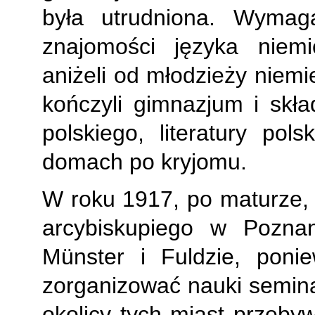
była utrudniona. Wymag
znajomości języka niemi
aniżeli od młodzieży niemie
kończyli gimnazjum i skła
polskiego, literatury pols
domach po kryjomu.
W roku 1917, po maturze, 
arcybiskupiego w Pozna
Münster i Fuldzie, poni
zorganizować nauki semina
okolicy tych miast przebyw