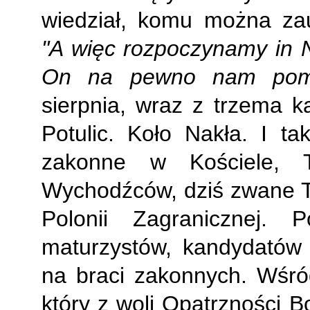
wiedział, komu można zau
"A więc rozpoczynamy in 
On na pewno nam po
sierpnia, wraz z trzema k
Potulic. Koło Nakła. I t
zakonne w Kościele, T
Wychodźców, dziś zwane 
Polonii Zagranicznej. 
maturzystów, kandydatów 
na braci zakonnych. Wśró
który z woli Opatrzności B