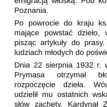
emigracją włoską. Pod ko
Poznania.
Po powrocie do kraju ks
mające powstać dzieło, w
pisząc artykuły do prasy
ludziach młodych do poświę
Dnia 22 sierpnia 1932 r. 
Prymasa otrzymał bło
rozpoczęcie dzieła. W
udzielił mu ostatnich ws
słów zachęty. Kardynał Za