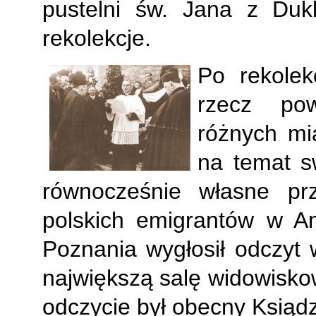
pustelni św. Jana z Duk
rekolekcje.
Po rekolek
rzecz po
różnych mia
na temat sw
równocześnie własne prz
polskich emigrantów w A
Poznania wygłosił odczyt w
największą salę widowiskow
odczycie był obecny Ksiąd