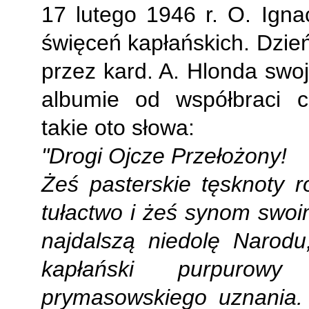
17 lutego 1946 r. O. Igna
święceń kapłańskich. Dzień
przez kard. A. Hlonda swo
albumie od współbraci c
takie oto słowa:
"Drogi Ojcze Przełożony!
Żeś pasterskie tęsknoty r
tułactwo i żeś synom swo
najdalszą niedolę Narod
kapłański purpurowy
prymasowskiego uznania.