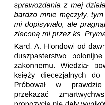
sprawozdania z mej dział
bardzo mnie męczyły, tym 
mi dopisywało, ale pragnął
zleconą mi przez ks. Prym
Kard. A. Hlondowi od daw
duszpasterstwo polonijn
zakonnemu. Wiedział bo
księży diecezjalnych do 
Próbował w prawdzie 
przekazać zmartwychws
propozycje nie dały wyników