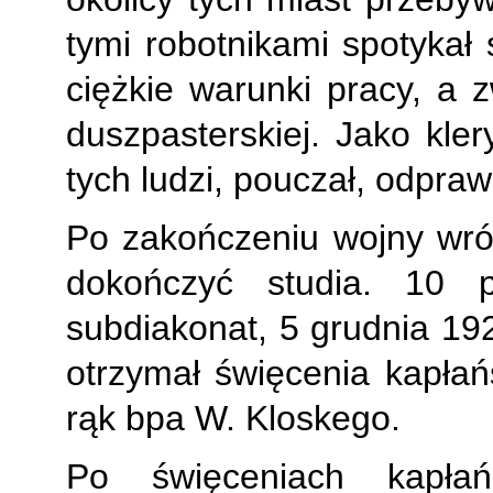
tymi robotnikami spotykał s
ciężkie warunki pracy, a z
duszpasterskiej. Jako kle
tych ludzi, pouczał, odpr
Po zakończeniu wojny wróc
dokończyć studia. 10 p
subdiakonat, 5 grudnia 192
otrzymał święcenia kapłań
rąk bpa W. Kloskego.
Po święceniach kapła