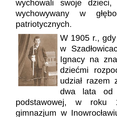
wychowali swoje dzieci,
wychowywany w głęboki
patriotycznych.
W 1905 r., gd
w Szadłowicac
Ignacy na zna
dziećmi rozpo
udział razem 
dwa lata od
podstawowej, w roku 
gimnazjum w Inowrocławiu