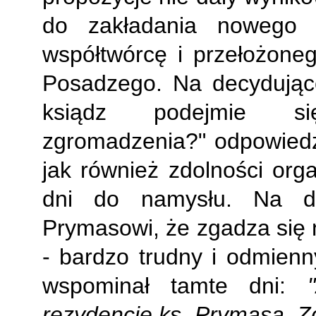
do zakładania nowego 
współtwórcę i przełożoneg
Posadzego. Na decydujące
ksiądz podejmie si
zgromadzenia?" odpowiedz
jak również zdolności orga
dni do namysłu. Na dr
Prymasowi, że zgadza się 
- bardzo trudny i odmienn
wspominał tamte dni:
rezydencję ks. Prymasa. Z