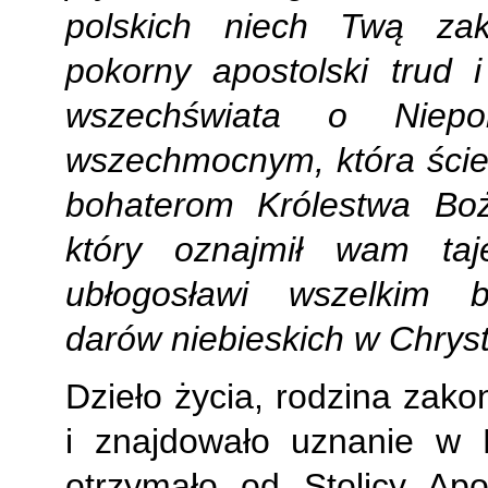
polskich niech Twą za
pokorny apostolski trud 
wszechświata o Niep
wszechmocnym, która ście
bohaterom Królestwa Boż
który oznajmił wam taj
ubłogosławi wszelkim 
darów niebieskich w Chryst
Dzieło życia, rodzina zako
i znajdowało uznanie w 
otrzymało od Stolicy Apo