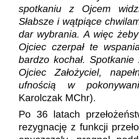
spotkaniu z Ojcem widzi
Słabsze i wątpiące chwilami
dar wybrania. A więc żeby
Ojciec czerpał te wspani
bardzo kochał. Spotkanie
Ojciec Założyciel, nape
ufnością w pokonywani
Karolczak MChr).
Po 36 latach przełożeńst
rezygnację z funkcji przeł