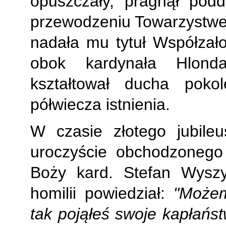
opuszczały, pragnął pod
przewodzeniu Towarzystwe
nadała mu tytuł Współzało
obok kardynała Hlonda
kształtował ducha poko
półwiecza istnienia.
W czasie złotego jubile
uroczyście obchodzonego
Boży kard. Stefan Wyszy
homilii powiedział:
"Możem
tak pojąłeś swoje kapłańs