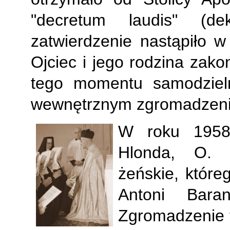
"decretum laudis" (dek
zatwierdzenie nastąpiło w
Ojciec i jego rodzina zako
tego momentu samodzieln
wewnętrznym zgromadzeni
W roku 1958,
Hlonda, O. I
żeńskie, które
Antoni Bara
Zgromadzenie t