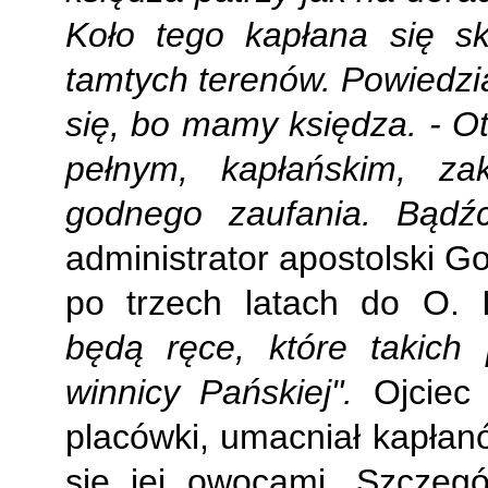
Koło tego kapłana się s
tamtych terenów. Powiedzi
się, bo mamy księdza. - Ot
pełnym, kapłańskim, z
godnego zaufania. Bądźc
administrator apostolski G
po trzech latach do O.
będą ręce, które takich
winnicy Pańskiej".
Ojciec 
placówki, umacniał kapłanó
się jej owocami. Szczeg