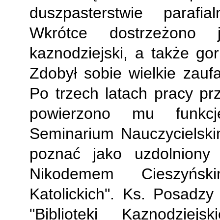
duszpasterstwie paraf
Wkrótce dostrzeżono j
kaznodziejski, a także go
Zdobył sobie wielkie zauf
Po trzech latach pracy pr
powierzono mu funkc
Seminarium Nauczycielsk
poznać jako uzdolniony 
Nikodemem Cieszyńsk
Katolickich". Ks. Posadzy
"Biblioteki Kaznodziej