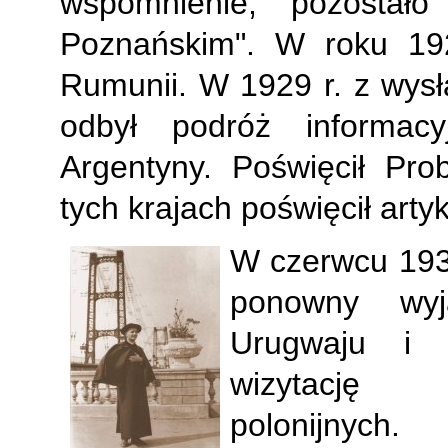
wspomnienie, pozostało
Poznańskim". W roku 192
Rumunii. W 1929 r. z wysł
odbył podróż informacy
Argentyny. Poświęcił Pr
tych krajach poświęcił arty
W czerwcu 1930
ponowny wyja
Urugwaju i P
wizytacj
polonijnych