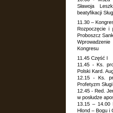
Sławoja Leszk
beatyfikacji Sł
11.30 – Kongre
Rozpoczęcie i 
Proboszcz Sank
Wprowadzenie 
Kongresu
11.45 Część I
11.45 - Ks. pr
Polski Kard. Au
12.15 - Ks. p
Profetyzm Sług
12.45 - Red. Je
w posłudze apos
13.15 – 14.00 
Hlond – Bogu i 