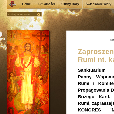
Home
Aktualności
Słudzy Boży
Świadkowie wiary
Akt
Zaproszen
Rumi nt. k
Sanktuarium N
Panny Wspomo
Rumi i Komite
Propagowania Dz
Bożego Kard.
Rumi, zaprasz
KONGRES "M