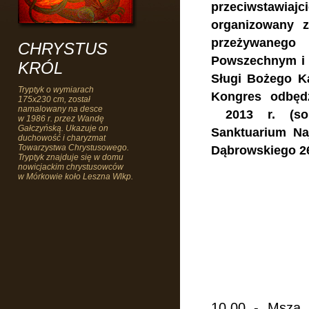
przeciwstaw
organizowany 
przeżywane
CHRYSTUS
Powszechnym i 
KRÓL
Sługi Bożego K
Tryptyk o wymiarach
Kongres odbęd
175x230 cm, został
namalowany na desce
2013 r. (so
w 1986 r. przez Wandę
Gałczyńską. Ukazuje on
Sanktuarium Na
duchowość i charyzmat
Towarzystwa Chrystusowego.
Dąbrowskiego 2
Tryptyk znajduje się w domu
nowicjackim chrystusowców
w Mórkowie koło Leszna Wlkp.
10.00 - Msza 