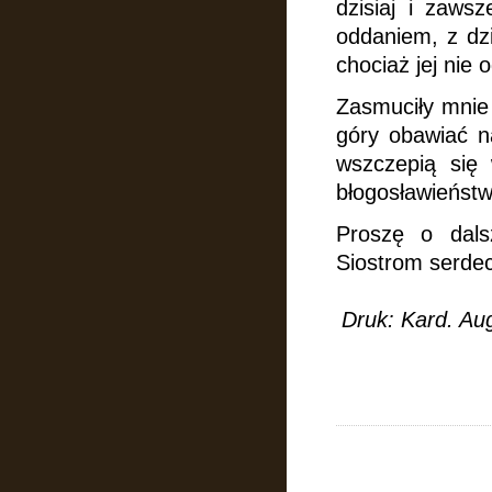
dzisiaj i zaws
oddaniem, z dzi
chociaż jej nie 
Zasmuciły mnie
góry obawiać na
wszczepią się
błogosławieństw
Proszę o dals
Siostrom serdec
Druk:
Kard. Au