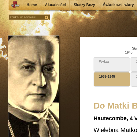
Home
Aktualności
Słudzy Boży
Świadkowie wiary
Słu
1945
Wykaz
1939-1945
Do Matki 
Hautecombe, 4 V
Wielebna Matko