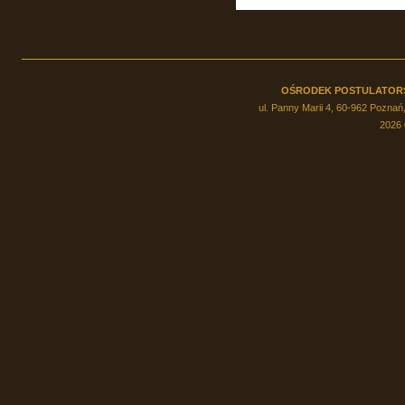
OŚRODEK POSTULATOR
ul. Panny Marii 4, 60-962 Poznań,
2026 