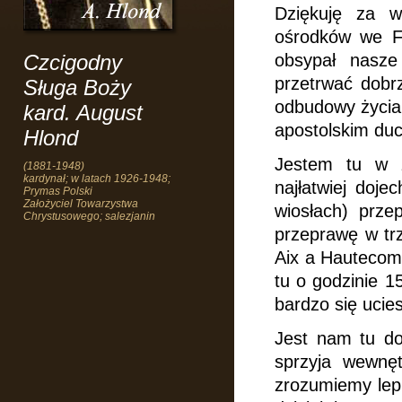
Dziękuję za w
ośrodków we Fr
Czcigodny
obsypał nasze
przetrwać dobr
Sługa Boży
odbudowy życia 
kard. August
apostolskim duc
Hlond
Jestem tu w z
(1881-1948)
kardynał; w latach 1926-1948;
najłatwiej doje
Prymas Polski
Założyciel Towarzystwa
wiosłach) prze
Chrystusowego; salezjanin
przeprawę w trz
Aix a Hautecom
tu o godzinie 1
bardzo się ucie
Jest nam tu do
sprzyja wewnę
zrozumiemy lepi