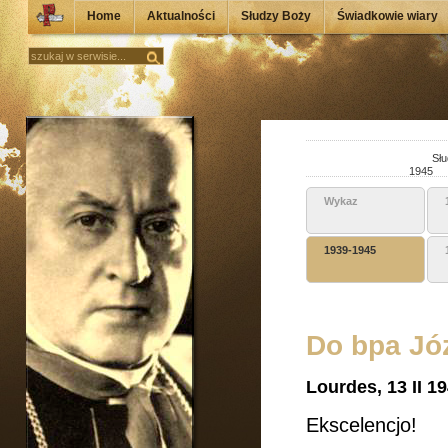
Home
Aktualności
Słudzy Boży
Świadkowie wiary
Słu
1945
Wykaz
1939-1945
Do bpa Jó
Lourdes, 13 II 19
Ekscelencjo!