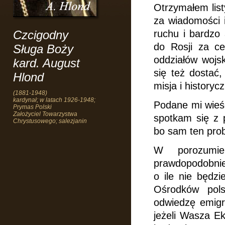
Otrzymałem list
za wiadomości i
Czcigodny
ruchu i bardzo
do Rosji za c
Sługa Boży
oddziałów wojsk
kard. August
się też dostać,
Hlond
misja i historyc
(1881-1948)
kardynał; w latach 1926-1948;
Podane mi wieśc
Prymas Polski
Założyciel Towarzystwa
spotkam się z
Chrystusowego; salezjanin
bo sam ten pro
W porozumie
prawdopodobnie
o ile nie będz
Ośrodków pols
odwiedzę emigr
jeżeli Wasza Ek