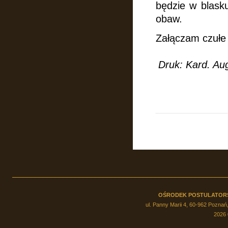
będzie w blask
obaw.
Załączam czułe 
Druk:
Kard. Au
OŚRODEK POSTULATOR
ul. Panny Marii 4, 60-962 Poznań,
2026 