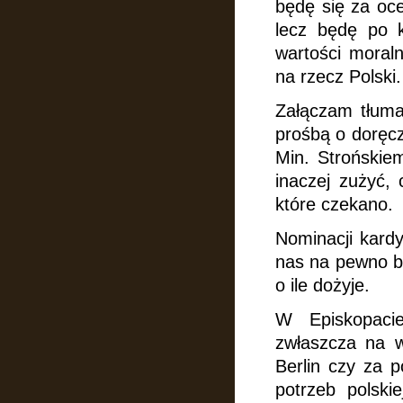
będę się za oce
lecz będę po k
wartości moraln
na rzecz Polski.
Załączam tłuma
prośbą o doręcz
Min. Strońskie
inaczej zużyć,
które czekano.
Nominacji kardy
nas na pewno bę
o ile dożyje.
W Episkopacie
zwłaszcza na wa
Berlin czy za p
potrzeb polski