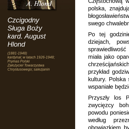
Częstochową w 
polska, znajdu
błogosławieństw
Czcigodny
swego chwalebn
Sługa Boży
Po tej godzini
kard. August
dziejach, po
Hlond
sprawiedliwoś
(1881-1948)
miała jako opar
kardynał; w latach 1926-1948;
Prymas Polski
chrześcijańskic
Założyciel Towarzystwa
Chrystusowego; salezjanin
przykład godziw
kultury. Polsk
wspaniałe będzie
Przyszły los 
zwycięzcy boh
powodu poniesio
według przez
obowiązkiem by