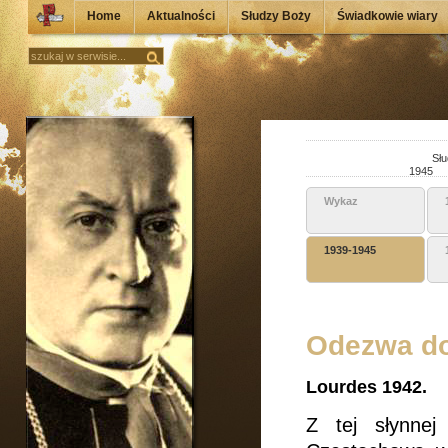
Home
Aktualności
Słudzy Boży
Świadkowie wiary
Słu
1945
Wykaz
1939-1945
Odezwa do
Lourdes 1942.
Z tej słynnej