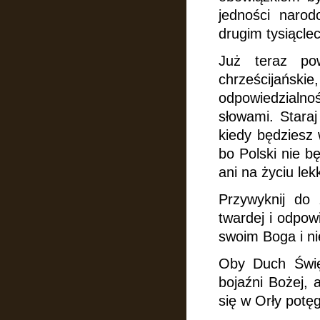
jedności naro
drugim tysiącle
Już teraz po
chrześcijańs
odpowiedzialn
słowami. Staraj
kiedy będziesz 
bo Polski nie b
ani na życiu lek
Przywyknij do 
twardej i odpow
swoim Boga i n
Oby Duch Świę
bojaźni Bożej, 
się w Orły potęgi