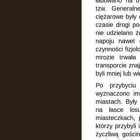
ładowano na b
tzw. Generalne
ciężarowe były 
czasie drogi p
nie udzielano 
napoju nawet d
czynności fizjo
mrozie trwał
transporcie zna
byli mniej lub w
Po przybyciu
wyznaczono im
miastach. Były
na łasce lo
miasteczkach, 
którzy przybyli 
życzliwą gości