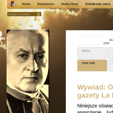
Home
Aktualności
Słudzy Boży
Świadkowie wiary
Słu
1945
Wykaz
1939-1945
Wywiad: O 
gazety La 
Niniejsze oświ
wywożenie lud