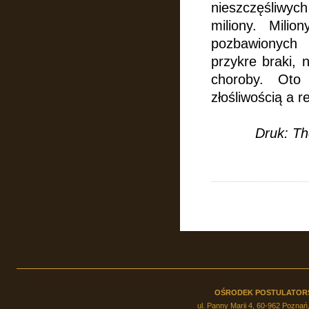
nieszczęśliwyc
miliony. Milio
pozbawionych 
przykre braki, 
choroby. Oto
złośliwością a 
Druk: Th
OŚRODEK POSTULATOR
ul. Panny Marii 4, 60-962 Poznań,