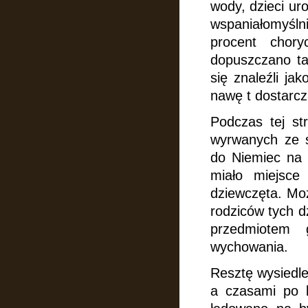
wody, dzieci ur
wspaniałomyśln
procent chory
dopuszczano ta
się znaleźli ja
nawę t dostarcz
Podczas tej st
wyrwanych ze 
do Niemiec na 
miało miejsce
dziewczęta. Moż
rodziców tych d
przedmiotem g
wychowania.
Resztę wysiedle
a czasami po k