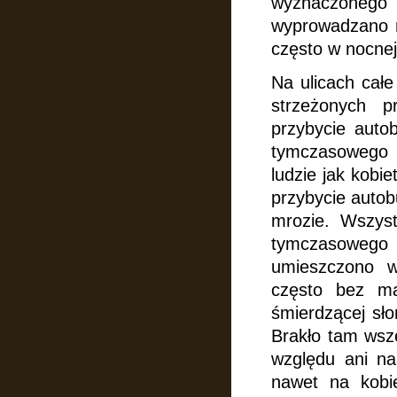
wyznaczonego
wyprowadzano na
często w nocnej 
Na ulicach cał
strzeżonych 
przybycie auto
tymczasowego po
ludzie jak kobie
przybycie autob
mrozie. Wszys
tymczasowego
umieszczono w
często bez ma
śmierdzącej sło
Brakło tam wsze
względu ani na
nawet na kobi