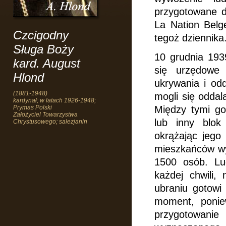
przygotowane d
La Nation Belg
Czcigodny
tegoż dziennika
Sługa Boży
10 grudnia 193
kard. August
się urzędowe 
Hlond
ukrywania i odd
(1881-1948)
mogli się odda
kardynał; w latach 1926-1948;
Prymas Polski
Między tymi go
Założyciel Towarzystwa
lub inny blok
Chrystusowego; salezjanin
okrążając jego
mieszkańców wy
1500 osób. Lu
każdej chwili,
ubraniu gotowi
moment, poniew
przygotowanie