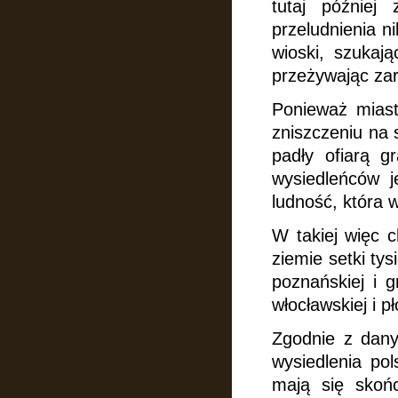
tutaj później
przeludnienia ni
wioski, szukają
przeżywając zar
Ponieważ miast
zniszczeniu na 
padły ofiarą g
wysiedleńców j
ludność, która 
W takiej więc c
ziemie setki tys
poznańskiej i g
włocławskiej i p
Zgodnie z dany
wysiedlenia po
mają się skońc