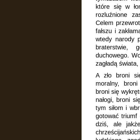
które się w łon
rozluźnione za
Celem przewrotó
fałszu i zakłam
wtedy narody 
braterstwie,
duchowego. Woj
zagładą świata, 
A zło broni si
moralny, broni
broni się wykręt
nałogi, broni s
tym siłom i wb
gotować triumf
dziś, ale jakż
chrześcijańskic