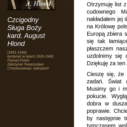
Otrzymuję list 
cudownego Mat
Czcigodny
nakładałem jej 
na Królowę pol
Sługa Boży
Europą zbiera s
kard. August
się tak łamiąc
Hlond
płaszczem nasz
(1881-1948)
uzdolnimy się d
kardynał; w latach 1926-1948;
Prymas Polski
Dziękuję za ten 
Założyciel Towarzystwa
Chrystusowego; salezjanin
Cieszę się, że
zadań. Świat 
Musimy go i m
pokucie. Wygl
dobra w dusza
poprawie. Chcie
by następnie 
tymczasem wolą 