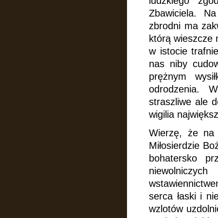
ludzkiego zgo
Zbawiciela. Na
zbrodni ma zak
którą wieszcze n
w istocie trafn
nas niby cudow
prężnym wysił
odrodzenia. W
straszliwe ale 
wigilia najwięk
Wierzę, że na 
Miłosierdzie Bo
bohatersko p
niewolniczy
wstawiennictwe
serca łaski i n
wzlotów uzdolni