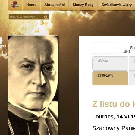
Home
Aktualności
Słudzy Boży
Świadkowie wiary
Słu
1945
Wykaz
1939-1945
Z listu do
Lourdes, 14 VI 1
Szanowny Pani