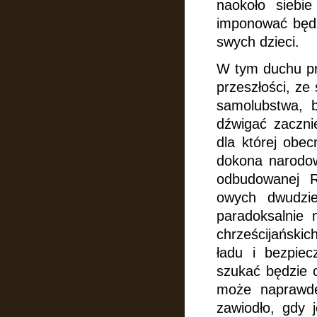
naokoło siebi
imponować będ
swych dzieci.
W tym duchu pro
przeszłości, ze
samolubstwa, b
dźwigać zaczni
dla której obec
dokona narodow
odbudowanej R
owych dwudzie
paradoksalnie 
chrześcijański
ładu i bezpie
szukać będzie o
może naprawdę 
zawiodło, gdy 