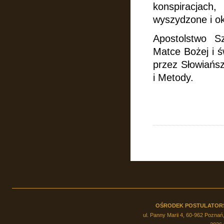
konspiracjach
wyszydzone i o
Apostolstwo S
Matce Bożej i ś
przez Słowiańsz
i Metody.
OŚRODEK POSTULATOR
ul. Panny Marii 4, 60-962 Poznań,