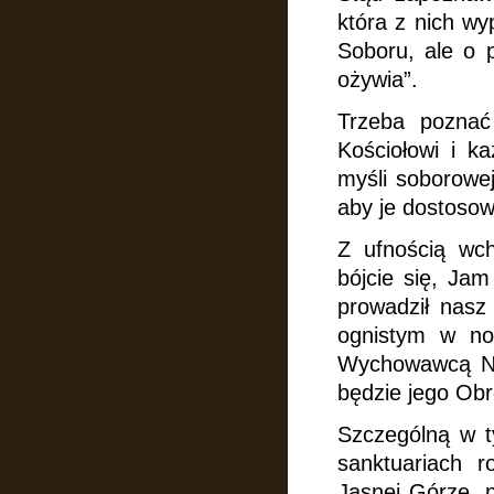
która z nich wyp
Soboru, ale o p
ożywia”.
Trzeba poznać
Kościołowi
i k
myśli soborowej
aby je dostosow
Z ufnością wch
bójcie się,
Jam 
prowadził nasz
ognistym w no
Wychowawcą Nar
będzie jego Obr
Szczególną w t
sanktuariach 
Jasnej Górze, n