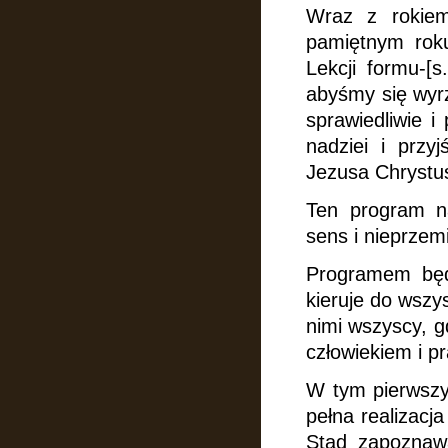
Wraz z rokie
pamiętnym rok
Lekcji formu-[s
abyśmy się wyrz
sprawiedliwie i
nadziei
i przy
Jezusa Chrystu
Ten program n
sens
i nieprzem
Programem będ
kieruje do wszy
nimi wszyscy, g
człowiekiem i p
W tym pierwszy
pełna realizacj
Stąd zapoznaw