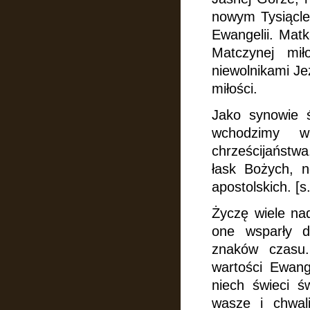
nowym Tysiącle
Ewangelii. Matk
Matczynej mi
niewolnikami J
miłości.
Jako synowie ś
wchodzimy
w
chrześcijaństw
łask Bożych, n
apostolskich. [s.
Życzę wiele nad
one wsparły d
znaków czasu.
wartości Ewang
niech świeci ś
wasze
i chwal