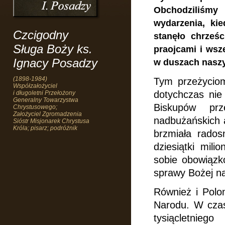
Obchodziliś
wydarzenia, ki
Czcigodny
stanęło chrześc
Sługa Boży ks.
praojcami i wsz
Ignacy Posadzy
w duszach naszyc
(1898-1984)
Tym przeżyciom 
Współzałożyciel
dotychczas
nie
i długoletni Przełożony
Generalny Towarzystwa
Biskupów prz
Chrystusowego;
Założyciel Zgromadzenia
nadbużańskich a
Sióstr Misjonarek Chrystusa
Króla; pisarz; podróżnik
brzmiała radosn
dziesiątki mil
sobie obowiązk
sprawy Bożej na 
Również i Polon
Narodu.
W czas
tysiącletnie