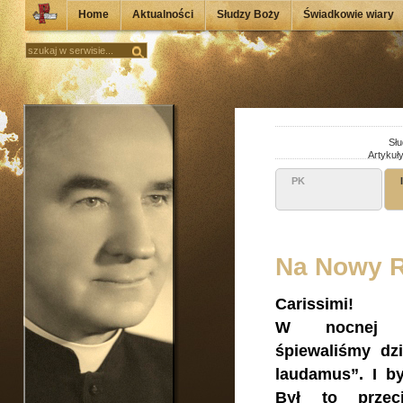
Home
Aktualności
Słudzy Boży
Świadkowie wiary
Słu
Artykuł
PK
Na Nowy R
Carissimi!
W nocnej g
śpiewaliśmy d
laudamus”. I b
Był to przeci