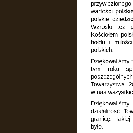
przywiezioneg
wartości polsk
polskie dziedzi
Wzrosło też 
Kościołem pols
hołdu
i miłoś
polskich.
Dziękowaliśmy t
tym roku sp
poszczególnyc
Towarzystwa. 20
w nas wszystkic
Dziękowaliśmy
działalność To
granicę. Takie
było.