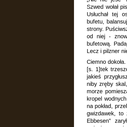
Szwed wołał pi
Usłuchał tej o
bufetu, balansu
strony. Puściws
od niej - zno
bufetową. Padaj
Lecz i pilzner n
Ciemno dokoła. 
[s. 1]tek trzes
jakieś przygłu
niby zręby skal
morze pomiesz
kropel wodnych
na pokład, prze
gwizdawek, to 
Ebbesen” zary