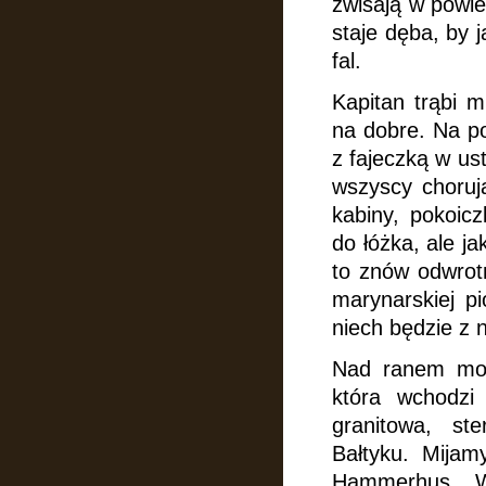
zwisają
w powiet
staje dęba, by 
fal.
Kapitan trąbi m
na dobre.
Na p
z fajeczką w us
wszyscy choruj
kabiny, pokoic
do łóżka, ale j
to znów odwrot
marynarskiej p
niech będzie z 
Nad ranem mor
która wchodzi
granitowa, st
Bałtyku. Mijam
Hammerhus. Wł