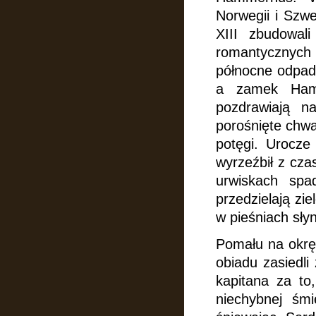
Norwegii i Szwe
XIII zbudowal
romantycznych 
północne odpadł
a zamek Hamm
pozdrawiają n
porośnięte chwa
potęgi. Urocze
wyrzeźbił
z cza
urwiskach spa
przedzielają zie
w pieśniach sły
Pomału na okręc
obiadu zasiedli
kapitana za to,
niechybnej śmi