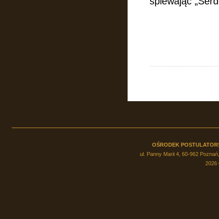
śpiewając „Serd
OŚRODEK POSTULATOR
ul. Panny Marii 4, 60-962 Poznań,
2026 