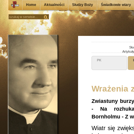
Home
Aktualności
Słudzy Boży
Świadkowie wiary
Słu
Artykuł
PK
Wrażenia z 
Zwiastuny burzy
- Na rozhuka
Bornholmu - Z 
Wiatr się zwięk