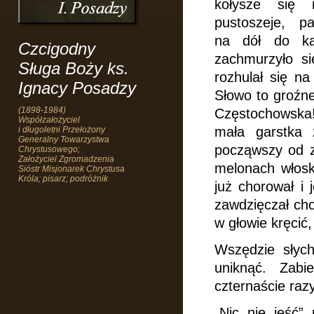
kołysze się 
pustoszeje, p
na dół do ka
Czcigodny
zachmurzyło si
Sługa Boży ks.
rozhulał się na
Ignacy Posadzy
Słowo to groźne
(1898-1984)
Częstochowska!
Współzałożyciel
mała garstka 
i długoletni Przełożony
Generalny Towarzystwa
począwszy od z
Chrystusowego;
Założyciel Zgromadzenia
melonach włos
Sióstr Misjonarek Chrystusa
Króla; pisarz; podróżnik
już chorował i j
zawdzięczał cho
w głowie kręcić
Wszędzie słych
uniknąć. Zabi
czternaście raz
„Nic nie jeść” 