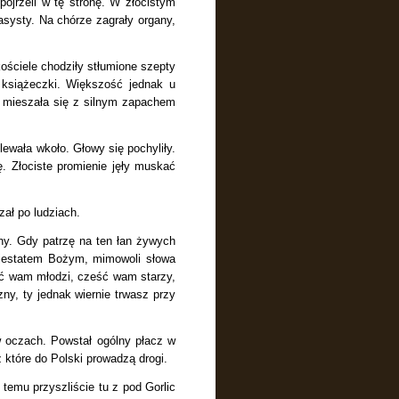
ojrzeli w tę stronę. W złocistym
asysty. Na chórze zagrały organy,
ościele chodziły stłumione szepty
e książeczki. Większość jednak u
o mieszała się z silnym zapachem
lewała wkoło. Głowy się pochyliły.
. Złociste promienie jęły muskać
ał po ludziach.
ony.
Gdy patrzę na ten łan żywych
majestatem Bożym, mimowoli słowa
ć wam młodzi, cześć wam starzy,
ny, ty jednak wiernie trwasz przy
w oczach. Powstał ogólny płacz w
z które do Polski prowadzą drogi.
 temu przyszliście tu z pod Gorlic