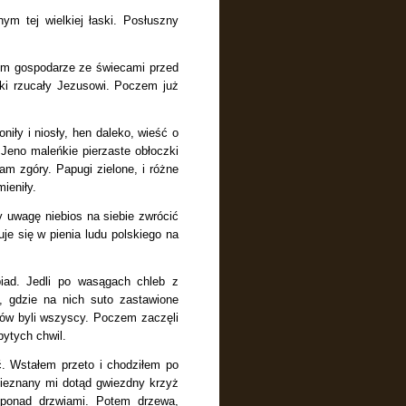
ym tej wielkiej łaski. Posłuszny
tem gospodarze ze świecami przed
ki rzucały Jezusowi. Poczem już
iły i niosły, hen daleko, wieść o
 Jeno maleńkie pierzaste obłoczki
am zgóry. Papugi zielone, i różne
ieniły.
 uwagę niebios na siebie zwrócić
je się w pienia ludu polskiego na
biad. Jedli po wasągach chleb z
c, gdzie na nich suto zastawione
ów byli wszyscy. Poczem zaczęli
bytych chwil.
ć. Wstałem przeto i chodziłem po
 Nieznany mi dotąd gwiezdny krzyż
 ponad drzwiami. Potem drzewa,