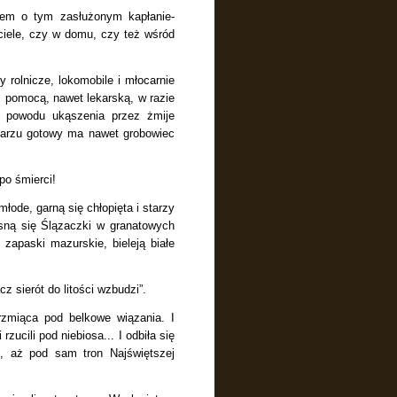
em o tym zasłużonym kapłanie-
ciele, czy w domu, czy też wśród
 rolnicze, lokomobile i młocarnie
 pomocą, nawet lekarską, w razie
 z powodu ukąszenia przez żmije
ntarzu gotowy ma nawet grobowiec
po śmierci!
łode, garną się chłopięta i starzy
isną się Ślązaczki w granatowych
zapaski mazurskie, bieleją białe
cz sierót
do litości wzbudzi”.
grzmiąca pod belkowe wiązania. I
zucili pod niebiosa... I odbiła się
, aż pod sam tron Najświętszej