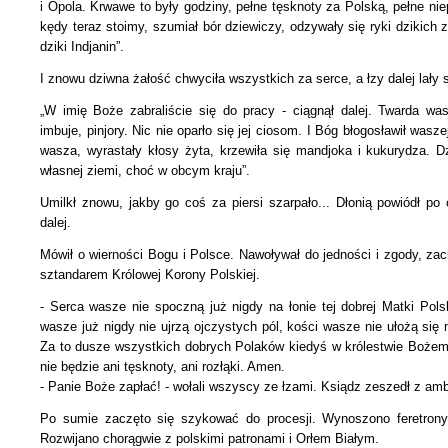
i Opola. Krwawe to były godziny, pełne tęsknoty za Polską, pełne nie
kędy teraz stoimy, szumiał bór dziewiczy, odzywały się ryki dzikich 
dziki Indjanin”.
I znowu dziwna żałość chwyciła wszystkich za serce, a łzy dalej lały s
„W imię Boże zabraliście się do pracy - ciągnął dalej. Twarda wa
imbuje, pinjory. Nic nie oparło się jej ciosom. I Bóg błogosławił wasz
wasza, wyrastały kłosy żyta, krzewiła się mandjoka
i kukurydza. 
własnej ziemi, choć w obcym kraju”.
Umilkł znowu, jakby go coś za piersi szarpało... Dłonią powiódł po
dalej.
Mówił o wierności Bogu i Polsce. Nawoływał do jedności i zgody, za
sztandarem Królowej Korony Polskiej.
- Serca wasze nie spoczną już nigdy na łonie tej dobrej Matki Pols
wasze już nigdy nie ujrzą ojczystych pól, kości wasze nie ułożą się 
Za to dusze wszystkich dobrych Polaków kiedyś
w królestwie Bożem 
nie będzie ani tęsknoty, ani rozłąki. Amen.
- Panie Boże zapłać! - wołali wszyscy ze łzami. Ksiądz zeszedł z am
Po sumie zaczęto się szykować do procesji. Wynoszono feretrony
Rozwijano chorągwie z polskimi patronami i Orłem Białym.