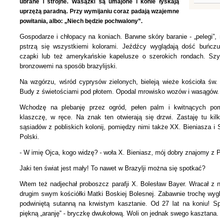
ubrane i strojne. Wasążki są umajone i konie łyskają
uprzężą paradną. Przy wymijaniu coraz padają wzajemne
powitania, albo: „Niech będzie pochwalony”.
Gospodarze i chłopacy na koniach. Barwne skóry baranie - „pelegi”,
pstrzą się wszystkiemi kolorami. Jeźdźcy wyglądają dość buńcz
czapki lub też amerykańskie kapelusze o szerokich rondach. Szy
bronzowemi na sposób brazylijski.
Na wzgórzu, wśród cyprysów zielonych, bieleją wieże kościoła św.
Budy z świetościami pod płotem. Opodal mrowisko wozów i wasągów.
Wchodzę na plebanję przez ogród, pełen palm i kwitnących po
klaszczę, w ręce. Na znak ten otwierają się drzwi. Zastaję tu kil
sąsiadów z pobliskich kolonij, pomiędzy nimi także
XX. Bieniasza i
Polski.
- W imię Ojca, kogo widzę? - woła X. Bieniasz, mój dobry znajomy z 
Jaki ten świat jest mały! To nawet w Brazylji można się spotkać?
Wtem też nadjechał proboszcz parafji X. Bolesław Bayer. Wracał z n
drugim swym kościółki Matki Boskiej Bolesnej. Zabawnie trochę wyg
podwiniętą sutanną na krwistym kasztanie.
Od 27 lat na koniu! Sp
piękną „aranję” - bryczkę dwukołową. Woli on jednak swego kasztana.