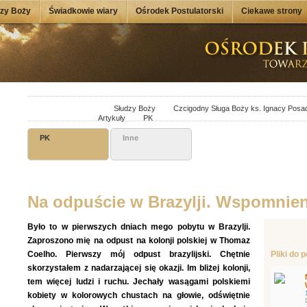
dzy Boży
Świadkowie wiary
Ośrodek Postulatorski
Ciekawe strony
Słudzy Boży
Czcigodny Sługa Boży ks. Ignacy Posa
Artykuły
PK
PK
Inne
Na odpuście w Brazylji. Wspomnien
Było to w pierwszych dniach mego pobytu w Brazylji.
Zaproszono mię na odpust na kolonji polskiej w Thomaz
Coelho. Pierwszy mój odpust brazylijski. Chętnie
Pliki do 
skorzystałem z nadarzającej się okazji. Im bliżej kolonji,
tem więcej ludzi i ruchu. Jechały wasągami polskiemi
kobiety w kolorowych chustach na głowie, odświętnie