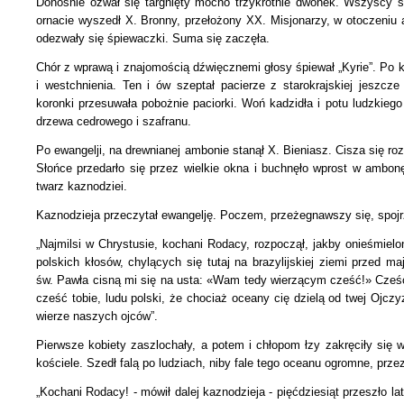
Donośnie ozwał się targnięty mocno trzykrotnie dwonek. Wszyscy sp
ornacie wyszedł X. Bronny, przełożony XX. Misjonarzy, w otoczeniu 
odezwały się śpiewaczki. Suma się zaczęła.
Chór z wprawą i znajomością dźwięcznemi głosy śpiewał „Kyrie”. Po k
i westchnienia. Ten i ów szeptał pacierze z starokrajskiej jeszcz
koronki przesuwała pobożnie paciorki. Woń kadzidła i potu ludzkieg
drzewa cedrowego i szafranu.
Po ewangelji, na drewnianej ambonie stanął X. Bieniasz. Cisza się roz
Słońce przedarło się przez wielkie okna i buchnęło wprost
w ambonę
twarz kaznodziei.
Kaznodzieja przeczytał ewangelję. Poczem, przeżegnawszy się, spojrz
„Najmilsi w Chrystusie, kochani Rodacy, rozpoczął, jakby onieśmiel
polskich kłosów, chylących się tutaj na brazylijskiej ziemi przed 
św. Pawła cisną mi się na usta: «Wam tedy wierzącym cześć!» Cześ
cześć tobie, ludu polski,
że chociaż oceany cię dzielą od twej Ojczyz
wierze naszych ojców”.
Pierwsze kobiety zaszlochały, a potem i chłopom łzy zakręciły się 
kościele. Szedł falą po ludziach, niby fale tego oceanu ogromne, prze
„Kochani Rodacy! - mówił dalej kaznodzieja - pięćdziesiąt przeszło lat