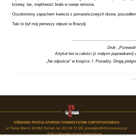
krzewy, las, miękliwość brała w swoje ramiona.
Oszołomiony zapachem kwiecia z pomarańczowych drzew, poszedłem
Taki to był mój pierwszy odpust w Brazylji.
Druk: „Przewodni
Artykuł ten w całości (z małymi poprawkami) 
„Na odpuście” w książce: I. Posadzy, Drogą piel
od
OŚRODEK POSTULATORSKI TOWARZYSTWA CHRYSTUSOWEGO
ul. Panny Marii 4, 60-962 Poznań, tel. (61) 64 72 100,
postulator@chrystusowcy.pl
2026 © Wszelkie Prawa Zastrzeżone