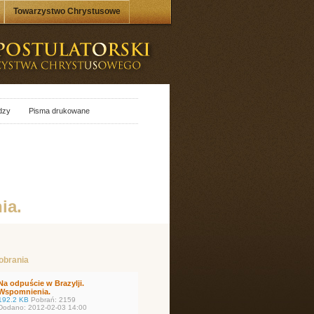
Towarzystwo Chrystusowe
dzy
Pisma drukowane
ia.
pobrania
Na odpuście w Brazylji.
Wspomnienia.
192.2 KB
Pobrań: 2159
Dodano: 2012-02-03 14:00