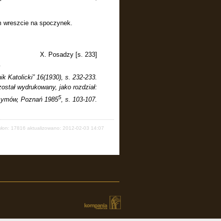
 wreszcie na spoczynek.
X. Posadzy [s. 233]
k Katolicki” 16(1930), s. 232-233.
został wydrukowany, jako rozdział:
5
grzymów, Poznań 1985
, s. 103-107.
słon: 17816
aktualizowano: 2012-02-03 14:07