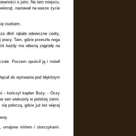
pewności o jutro. Na tem miejscu,
zwierząt, nastawał na wasze życie
ię ciurkiem.
sza dłoń rąbała odwieczne cedry,
ej pracy. Tam, gdzie przeszła noga
Dziś każdy ma własną zagrodę na
 czole. Poczem opuścił ją i mówił
chęcał do wytrwania pod błękitnym
ki - kończył kapłan Boży. - Oczy
na sen wiekuisty w polskiej ziemi.
się połoczą, gdzie już też więcej
bony.
, umajone mirtem i storczykami.