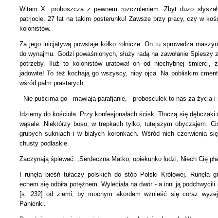
Witam X. proboszcza z pewnem rozczuleniem. Zbyt dużo słyszał
patrjocie. 27 lat na takim posterunku! Zawsze przy pracy,
czy w koś
kolonistów.
Za jego inicjatywą powstaje kółko rolnicze. On tu sprowadza maszyny
do wynajmu. Godzi powaśnionych, służy radą na zawołanie Spieszy z
potrzeby. Iluż to kolonistów uratował on od niechybnej śmierci,
jadowite! To też kochają go wszyscy, niby ojca. Na pobliskim cme
wśród palm prastarych.
- Nie puścima go - mawiają parafjanie, - probosculek to nas za życia i 
Idziemy do kościoła. Przy konfesjonałach ścisk. Tłoczą się dębczaki m
wąsale. Niektórzy boso, w trepkach tylko, tutejszym obyczajem. C
grubych sukniach i w białych koronkach. Wśród nich czerwienią się 
chusty podlaskie.
Zaczynają śpiewać: „Serdeczna Matko, opiekunko ludzi, Niech Cię pła
I runęła pieśń tułaczy polskich do stóp Polski Królowej. Runęła 
echem się odbiła potężnem. Wyleciała na dwór - a inni ją podchwycili i r
[s. 232] od ziemi, by mocnym akordem wznieść się coraz wyżej
Panienki.