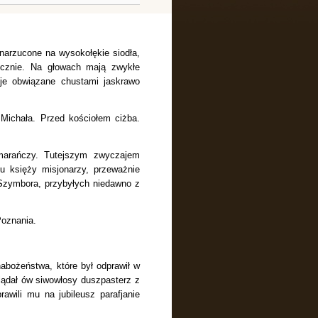
 narzucone na wysokołękie siodła,
ucznie. Na głowach mają zwykłe
je obwiązane chustami jaskrawo
 Michała. Przed kościołem ciżba.
marańczy. Tutejszym zwyczajem
ku księży misjonarzy, przeważnie
 Szymbora, przybyłych niedawno z
Poznania.
abożeństwa, które był odprawił w
lądał ów siwowłosy duszpasterz z
rawili mu na jubileusz parafjanie