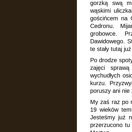
gorzką swą mę
wąskimi uliczk
gościńcem na G
Cedronu. Mij
grobowce. P
Dawidowego. St
te stały tutaj 
Po drodze spoty
zajęci sprawą
wychudłych osi
kurzu. Przyzwy
poruszy ani nie 
My zaś raz po r
19 wieków tem
Jesteśmy już 
przerzucono tu