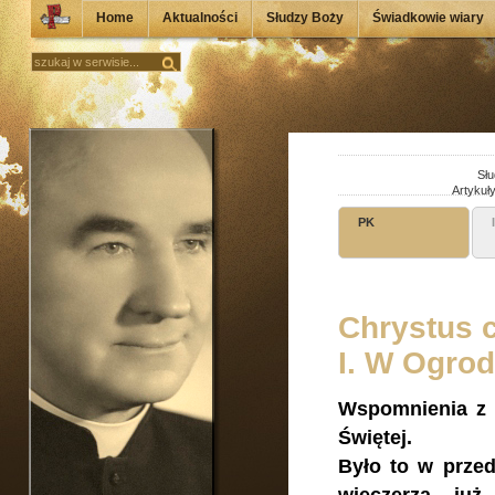
Home
Aktualności
Słudzy Boży
Świadkowie wiary
Słu
Artykuł
PK
Chrystus c
I. W Ogro
Wspomnienia z 
Świętej.
Było to w przed