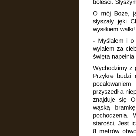
boleści. Słyszy
O mój Boże, ja
słyszały jęki 
wysiłkiem walki!
- Myślałem i o 
wylałem
za cie
święta napełnia
Wychodzimy z g
Przykre budzi 
pocałowaniem 
przyszedł a nie
znajduje się 
wąską bramkę.
pochodzenia. 
starości. Jest 
8 metrów obwod