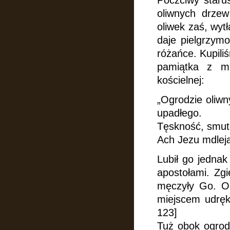
Poczciwy starus
oliwnych drzew
oliwek zaś, wyt
daje pielgrzym
różańce. Kupili
pamiątka z mi
kościelnej:
„Ogrodzie oliwn
upadłego.
Tęskność, smute
Ach Jezu mdleją
Lubił go jednak
apostołami. Zgi
męczyły Go. Og
miejscem udręk
123]
Tuż obok ogrod