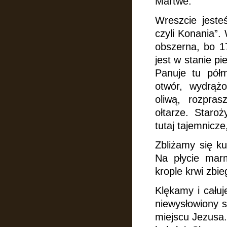
Martwe.
Wreszcie jeste
czyli Konania”.
obszerna, bo 17
jest w stanie p
Panuje tu półm
otwór, wydrą
oliwą, rozpras
ołtarze. Staro
tutaj tajemnicze
Zbliżamy się ku
Na płycie marm
krople krwi zbie
Klękamy i cału
niewysłowiony 
miejscu Jezusa.