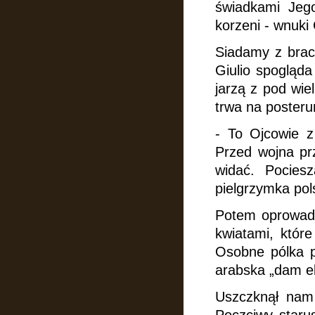
świadkami Jeg
korzeni - wnuki
Siadamy z brac
Giulio spogląda
jarzą z pod wie
trwa na posterun
- To Ojcowie z
Przed wojna prz
widać. Pocies
pielgrzymka po
Potem oprowadz
kwiatami,
które
Osobne pólka p
arabska „dam e
Uszczknął nam