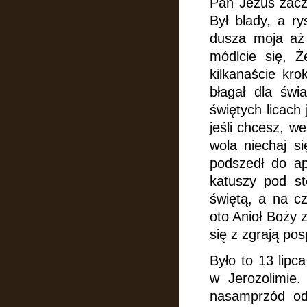
Pan Jezus zaczą
Był blady, a ry
dusza moja aż 
módlcie się, Ż
kilkanaście kro
błagał dla świ
świętych licach 
jeśli chcesz, w
wola niechaj si
podszedł
do ap
katuszy pod st
świętą, a na c
oto Anioł Boży z
się z zgrają pos
Było to 13 lipc
w Jerozolimie.
nasamprzód od