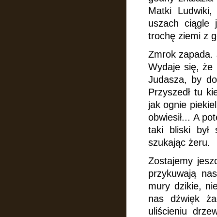
Matki Ludwiki,
uszach ciągle 
trochę ziemi z g
Zmrok zapada. J
Wydaje się,
że 
Judasza, by dok
Przyszedł tu ki
jak ognie piekie
obwiesił... A po
taki bliski by
szukając żeru.
Zostajemy jesz
przykuwają nas
mury dzikie, n
nas dźwięk ż
uliścieniu drz