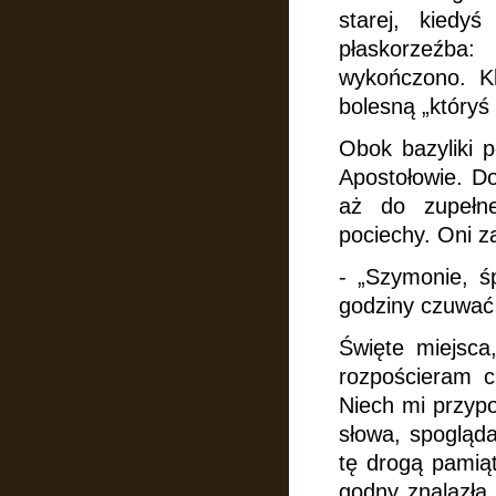
starej, kiedyś
płaskorzeźba
wykończono. K
bolesną „któryś
Obok bazyliki p
Apostołowie. D
aż do zupełn
pociechy. Oni z
- „Szymonie, ś
godziny czuwa
Święte miejsca
rozpościeram ch
Niech mi przypo
słowa, spogląd
tę drogą pamiąt
godny znalazła 