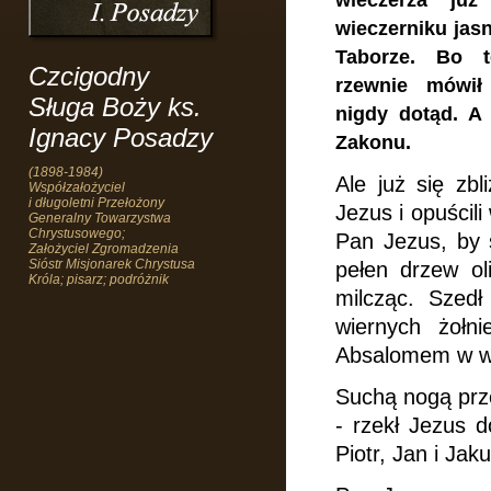
wieczerza już
wieczerniku jasn
Taborze. Bo 
Czcigodny
rzewnie mówił
Sługa Boży ks.
nigdy dotąd. A
Ignacy Posadzy
Zakonu.
(1898-1984)
Ale już się zbl
Współzałożyciel
i długoletni Przełożony
Jezus i opuścil
Generalny Towarzystwa
Chrystusowego;
Pan Jezus, by s
Założyciel Zgromadzenia
Sióstr Misjonarek Chrystusa
pełen drzew ol
Króla; pisarz; podróżnik
milcząc. Szedł
wiernych żołn
Absalomem w w
Suchą nogą przes
- rzekł Jezus d
Piotr, Jan i Jak