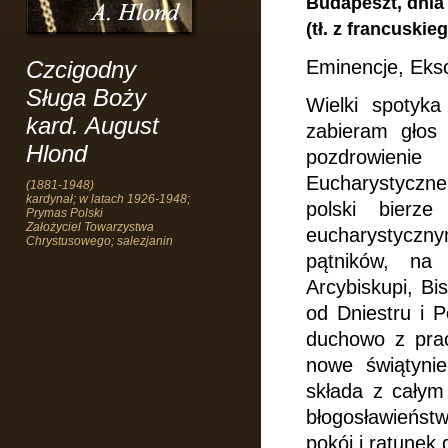
Budapeszt, dnia
(tł. z francuskie
Czcigodny
Eminencje, Eksc
Sługa Boży
Wielki spotyk
kard. August
zabieram głos 
Hlond
pozdrowieni
Eucharystyczn
(1881-1948)
kardynał; w latach 1926-1948;
polski bier
Prymas Polski
Założyciel Towarzystwa
eucharystyczny
Chrystusowego; salezjanin
pątników, na 
Arcybiskupi, Bi
od Dniestru i P
duchowo z prac
nowe świątynie
składa z całym
błogosławieńst
pokój i ratunek 