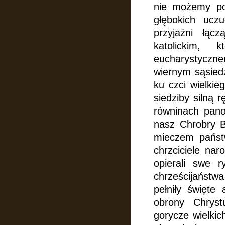
nie możemy po
głębokich ucz
przyjaźni łą
katolickim, 
eucharystyczne
wiernym sąsied
ku czci wielki
siedziby silną 
równinach pano
nasz Chrobry B
mieczem państw
chrzciciele na
opierali swe r
chrześcijaństwa
pełniły święte 
obrony Chrystu
gorycze wielkic