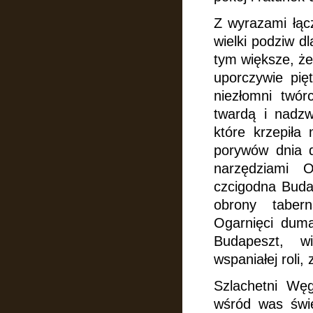
Z wyrazami łąc
wielki podziw d
tym większe, że
uporczywie pię
niezłomni twór
twardą i nadz
które krzepiła
porywów dnia dz
narzędziami O
czcigodna Buda
obrony taber
Ogarnięci dumą
Budapeszt, w
wspaniałej roli,
Szlachetni Wę
wśród was świe