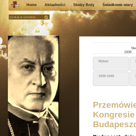
Home
Aktualności
Słudzy Boży
Świadkowie wiary
Słu
1939
Wykaz
1939-1945
Przemówie
Kongresie
Budapeszc