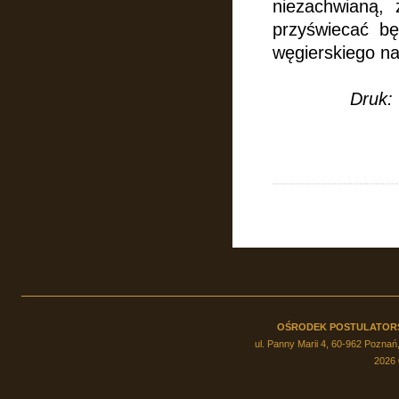
niezachwianą,
przyświecać bę
węgierskiego na
Druk: 
OŚRODEK POSTULATOR
ul. Panny Marii 4, 60-962 Poznań,
2026 