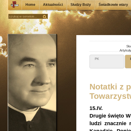
Home
Aktualności
Słudzy Boży
Świadkowie wiary
Słu
Artykuł
PK
Notatki z 
Towarzystw
15.IV.
Drugie święto W
ludzi znacznie 