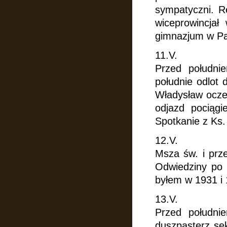
sympatyczni. Re
wiceprowincjał
gimnazjum w Pa
11.V.
Przed południ
południe odlot 
Władysław oczek
odjazd pociąg
Spotkanie z Ks.
12.V.
Msza św. i prz
Odwiedziny po 
byłem w 1931 i
13.V.
Przed południ
duszpasterz se