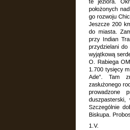
te jeziora. Ok
położonych nad 
go rozwoju Chica
Jeszcze 200 km
do miasta. Za
przy Indian Tr
przydzielani do
wyjątkową serd
O. Rabiega OMI
1.700 tysięcy m
Ade”. Tam zn
zasłużonego rod
prowadzone p
duszpasterski,
Szczególnie do
Biskupa. Probos
1.V.