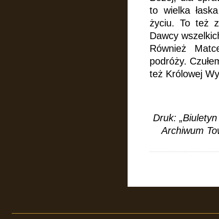
to wielka łask
życiu. To też 
Dawcy wszelkich
Również Matce
podróży. Czułe
też Królowej Wy
Druk: „Biulety
Archiwum Tow