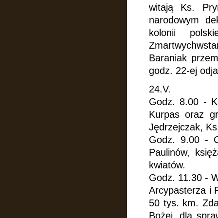
witają
Ks. Pry
narodowym dek
kolonii pol
Zmartwychwsta
Baraniak prze
godz. 22-ej odj
24.V.
Godz. 8.00 - K
Kurpas oraz gr
Jędrzejczak, Ks
Godz. 9.00 - C
Paulinów, księż
kwiatów.
Godz. 11.30 - 
Arcypasterza
i
50 tys. km. Zda
Bożej, dla spra