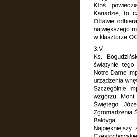
Ktoś powiedzi
Kanadzie,
to c
Ottawie odbier
największego mi
w klasztorze O
3.V.
Ks. Bogudzińs
świątynie tego
Notre Dame imp
urządzenia wnęt
Szczególnie im
wzgórzu Mont 
Świętego Józe
Zgromadzenia Ś
Bałdyga.
Najpiękniejszy 
Częstochowski