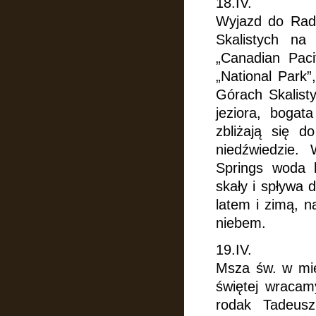
18.IV.
Wyjazd do Rad
Skalistych na
„Canadian Paci
„National Park”
Górach Skalist
jeziora, bogata
zbliżają się d
niedźwiedzie
Springs woda 
skały i spływa
latem i zimą, 
niebem.
19.IV.
Msza św. w mie
świętej wracamy
rodak Tadeus