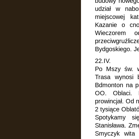
budowy nowego 
udział w nabo
miejscowej ka
Kazanie
o cno
Wieczorem o
przeciwgruźlicz
Bydgoskiego. Je
22.IV.
Po Mszy św. w
Trasa wynosi 
Bdmonton na ple
OO. Oblaci. 
prowincjał. Od 
2 tysiące Oblat
Spotykamy si
Stanisława. Zm
Smyczyk wita