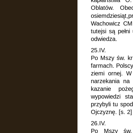
kapłaństwa O.
Oblatów.
Obe
osiemdziesią
Wachowicz CMI.
tutejsi są pełn
odwiedza.
25.IV.
Po Mszy św. kr
farmach. Polscy
ziemi ornej. W
narzekania na
kazanie poże
wypowiedzi sta
przybyli tu spo
Ojczyznę. [s. 2]
26.IV.
Po Mszy św.