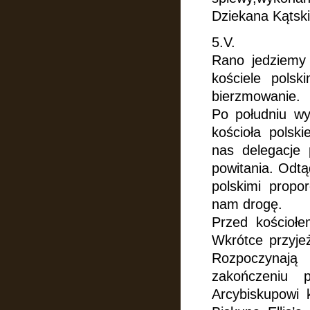
Dziekana Kątski
5.V.
Rano jedziemy
kościele pols
bierzmowanie.
Po południu w
kościoła polsk
nas delegacje 
powitania. Odt
polskimi propo
nam drogę.
Przed kościoł
Wkrótce przyjeż
Rozpoczynają
zakończeniu 
Arcybiskupowi 