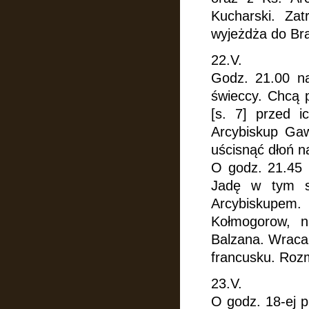
Kucharski. Za
wyjeżdża do Braz
22.V.
Godz. 21.00 na
świeccy. Chcą 
[s. 7] przed i
Arcybiskup Gaw
uścisnąć dłoń 
O godz. 21.45 p
Jadę w tym 
Arcybiskupem
Kołmogorow, na
Balzana. Wraca
francusku. Ro
23.V.
O godz. 18-ej 