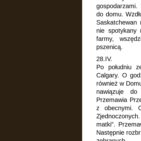
gospodarzami.
do domu. Wzdłu
Saskatchewan r
nie spotykany 
farmy, wszędz
pszenicą.
28.IV.
Po południu z
Calgary. O god
również w Domu
nawiązuje do
Przemawia Przeł
z obecnymi. 
Zjednoczonych.
matki”. Przema
Następnie rozbr
zebranych.