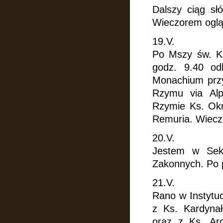
Dalszy ciąg sł
Wieczorem ogląd
19.V.
Po Mszy św. Ks
godz. 9.40 od
Monachium przy
Rzymu via Alpy
Rzymie Ks. Okr
Remuria. Wieczo
20.V.
Jestem w Sekr
Zakonnych.
Po 
21.V.
Rano w Instytuc
z Ks. Kardyna
oraz z Ks. Ar