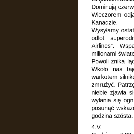
Dominują czerwie
Wieczorem odja
Kanadzie.
Wysyłamy ostat
odlot superod
Airlines”. Ws
milionami świat
Powoli znika l
Wkoło nas taj
warkotem silnik
zmrużyć. Patrzę
niebie zjawia s
wyłania się ogn
posunąć wskaz
godzina szósta.
4.V.