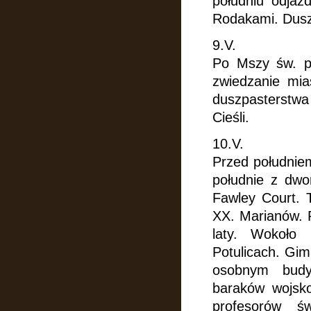
południu odja
Rodakami. Dusz
9.V.
Po Mszy św. p
zwiedzanie mia
duszpasterstwa
Cieśli.
10.V.
Przed południe
południe
z dwo
Fawley Court. 
XX. Marianów. 
laty. Wokoło 
Potulicach. Gim
osobnym budy
baraków wojsko
profesorów św