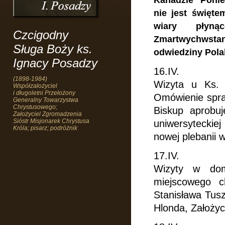
Kanadzie Ponie
nie jest święte
wiary płyną
Czcigodny
Zmartwychwst
Sługa Boży ks.
odwiedziny Pola
Ignacy Posadzy
16.IV.
(1898-1984)
Wizyta u Ks. B
Współzałożyciel
i długoletni Przełożony
Omówienie spraw
Generalny Towarzystwa
Chrystusowego;
Biskup aprobuj
Założyciel Zgromadzenia
Sióstr Misjonarek Chrystusa
uniwersyteckiej
Króla; pisarz; podróżnik
nowej plebanii w
17.IV.
Wizyty w dom
miejscowego c
Stanisława Tusz
Hlonda, Założy