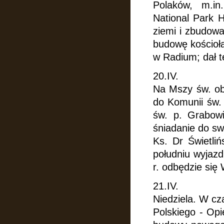
Polaków, m.in.
National Park H
ziemi i zbudowa
budowę kościoł
w Radium; dał 
20.IV.
Na Mszy św. ob
do Komunii św. 
św. p. Grabowi
śniadanie do sw
Ks. Dr Świetliń
południu wyjazd
r. odbędzie się
21.IV.
Niedziela. W c
Polskiego - Opi