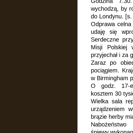
Godzina 7.30
wychodzą,
by r
do Londynu. [s.
Odprawa celna 
udaję się wpr
Serdeczne przy
Misji Polskiej
przyjechał i za
Zaraz po obie
pociągiem. Kra
w Birmingham po
O godz. 17-e
kosztem 30 tysi
Wielka sala re
urządzeniem w
brązie herby mi
Nabożeństwo 
śpiewy,wykona