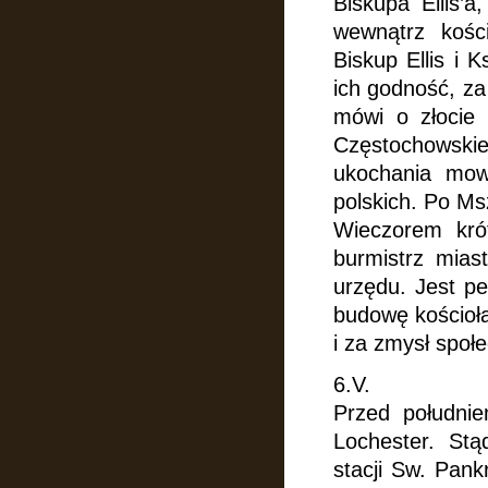
Biskupa Ellis’a
wewnątrz kośc
Biskup Ellis i 
ich godność, za
mówi
o złocie
Częstochowski
ukochania mowy
polskich. Po M
Wieczorem kró
burmistrz mia
urzędu. Jest p
budowę kościoł
i za zmysł społ
6.V.
Przed południ
Lochester. St
stacji Sw. Pan