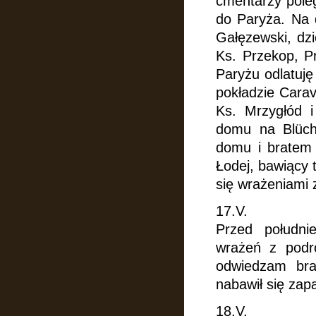
cmentarzy poleg
do Paryża. Na 
Gałęzewski, dzi
Ks. Przekop, P
Paryżu odlatuję
pokładzie Carav
Ks. Mrzygłód 
domu na Blüche
domu
i bratem
Łodej, bawiący 
się wrażeniami 
17.V.
Przed południ
wrażeń z pod
odwiedzam bra
nabawił się zap
18.V.