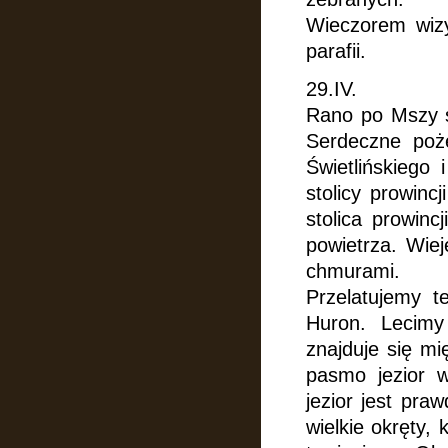
Wieczorem wizy
parafii.
29.IV.
Rano po Mszy św
Serdeczne poże
Świetlińskiego
stolicy prowinc
stolica prowin
powietrza. Wiej
chmurami.
Przelatujemy t
Huron. Lecimy 
znajduje się mi
pasmo jezior 
jezior jest pra
wielkie okręty,