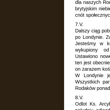
dla naszych Rod
brytyjskim niebi
cnót społecznyc
7.V.
Dalszy ciąg pob
po Londynie. Zw
Jesteśmy w ko
wykupiony od
Ustawiono nowe
ten jest obecni
on zarazem koś
W Londynie je
Wszystkich par
Rodaków ponad 
8.V.
Odlot Ks. Arc