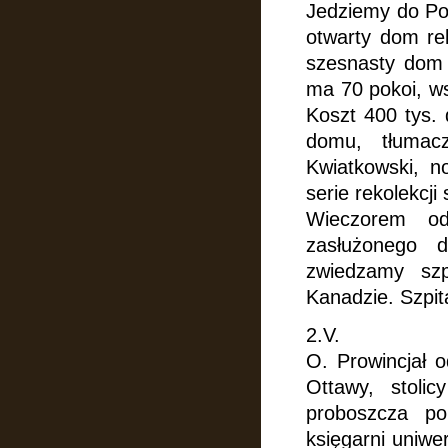
Jedziemy do Por
otwarty dom rek
szesnasty dom
ma 70 pokoi, ws
Koszt 400 tys. 
domu, tłumacz
Kwiatkowski, n
serie rekolekcji
Wieczorem od
zasłużonego d
zwiedzamy szp
Kanadzie. Szpit
2.V.
O. Prowincjał o
Ottawy, stol
proboszcza po
księgarni uniwe