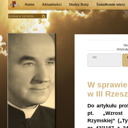
Home
Aktualności
Słudzy Boży
Świadkowie wiary
Słu
Artykuł
PK
W sprawie
w III Rzesz
Do artykułu pro
pt. „Wzrost 
Rzymskiej” („T