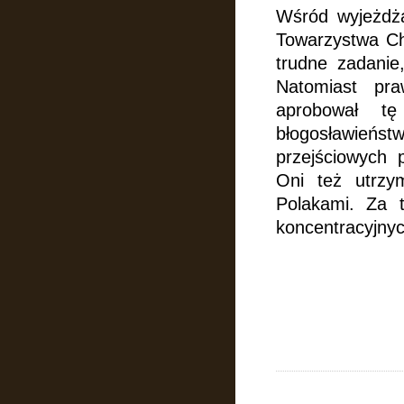
Wśród wyjeżdża
Towarzystwa Ch
trudne zadanie
Natomiast pra
aprobował tę
błogosławień
przejściowych 
Oni też utrzy
Polakami. Za t
koncentracyjnyc