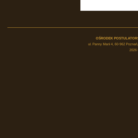
OŚRODEK POSTULATOR
ul. Panny Marii 4, 60-962 Poznań,
2026 