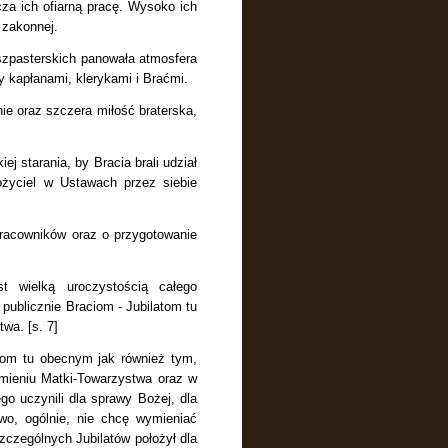
cza ich ofiarną pracę. Wysoko ich
 zakonnej.
szpasterskich panowała atmosfera
y kapłanami, klerykami i Braćmi.
e oraz szczera miłość braterska,
j starania, by Bracia brali udział
ożyciel w Ustawach przez siebie
pracowników oraz o przygotowanie
t wielką uroczystością całego
publicznie Braciom - Jubilatom tu
wa. [s. 7]
atom tu obecnym jak również tym,
mieniu Matki-Towarzystwa oraz w
o uczynili dla sprawy Bożej, dla
wo, ogólnie, nie chcę wymieniać
zczególnych Jubilatów położył dla