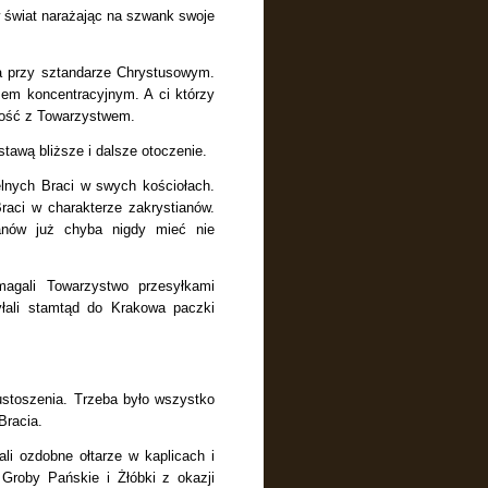
w świat narażając na szwank swoje
a przy sztandarze Chrystusowym.
zem koncentracyjnym. A ci którzy
zność z Towarzystwem.
stawą bliższe i dalsze otoczenie.
elnych Braci
w swych kościołach.
Braci w charakterze zakrystianów.
anów już chyba nigdy mieć nie
agali Towarzystwo przesyłkami
yłali stamtąd do Krakowa paczki
]
ustoszenia. Trzeba było wszystko
Bracia.
li ozdobne ołtarze w kaplicach i
i Groby Pańskie i Żłóbki z okazji