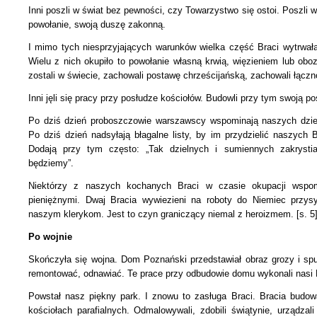
Inni poszli w świat bez pewności, czy Towarzystwo się ostoi. Poszli 
powołanie, swoją duszę zakonną.
I mimo tych niesprzyjających warunków wielka część Braci wytrwał
Wielu z nich okupiło to powołanie własną krwią, więzieniem lub obo
zostali w świecie, zachowali postawę chrześcijańską, zachowali łąc
Inni jęli się pracy przy posłudze kościołów. Budowli przy tym swoją po
Po dziś dzień proboszczowie warszawscy wspominają naszych dzi
Po dziś dzień nadsyłają błagalne listy, by im przydzielić naszych 
Dodają przy tym często: „Tak dzielnych i sumiennych zakrysti
będziemy”.
Niektórzy z naszych kochanych Braci w czasie okupacji wspom
pieniężnymi. Dwaj Bracia wywiezieni na roboty do Niemiec przys
naszym klerykom. Jest to czyn graniczący niemal
z heroizmem. [s. 5
Po wojnie
Skończyła się wojna. Dom Poznański przedstawiał obraz grozy i sp
remontować, odnawiać. Te prace przy odbudowie domu wykonali nasi 
Powstał nasz piękny park. I znowu to zasługa Braci. Bracia budowa
kościołach parafialnych. Odmalowywali, zdobili świątynie, urządzal