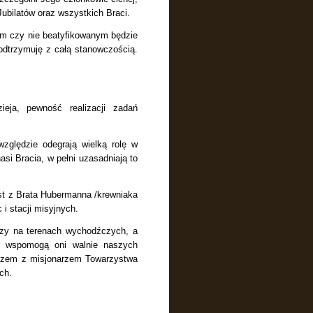
Jubilatów oraz wszystkich Braci.
nym czy
nie beatyfikowanym będzie
podtrzymuję z całą stanowczością.
eja, pewność realizacji zadań
zględzie odegrają wielką rolę w
asi Bracia, w pełni uzasadniają to
st z Brata Hubermanna /krewniaka
 i stacji misyjnych.
rzy na terenach wychodźczych, a
e wspomogą oni walnie naszych
 Razem z misjonarzem Towarzystwa
ch.