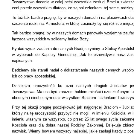
Towarzystwo docenia w całej pełni wszystkie zasługi Braci a zwłasz
ceni przede wszystkim dlatego, że są oni członkami tej samej rodziny
To też tak bardzo pragnę, by w naszych domach i na placówkach du
szczerze rodzinna. Atmosfera, w której zacierały by się różnice międz
Tak bardzo pragnę, by w naszych domach panowały wzajemne zaufani
łącząca wszystkich w solidarny hufiec Boży.
By dać wyraz zaufania do naszych Braci, czynimy u Stolicy Apostolskie
w wyborach do Kapituły Generalnej, Jak to przewidywał nasz Zał
napisanych.
Będziemy się starali nadal o dokształcanie naszych cennych współ
ich do pracy apostolskiej.
Dzisiejsza uroczystość ku czci naszych drogich Jubilatów jes
Towarzystwa. Ma ona być zarazem hołdem miłości i czci złożonym tu 
obecnym i nieobecnym oraz wszystkim Braciom - członkom Towarzyst
Przy tej okazji pragnę podziękować jak najgoręcej Braciom - Jubil
którzy na tę uroczystość przybyć nie mogli, w imieniu Kościoła,
w i
imieniu własnym za wszystko, co przez 25 lat swego życia zakonneg
Kościoła oraz dla dobra naszej Rodziny Zakonnej. Dziękuję zbioro
nazwisk. Wiemy bowiem wszyscy najlepiej, jakie zasługi każdy z pos