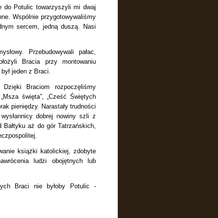
e do Potulic towarzyszyli mi dwaj
onne. Wspólnie przygotowywaliśmy
ednym sercem, jedną duszą. Nasi
ysłowy. Przebudowywali pałac,
łożyli Bracia przy montowaniu
był jeden z Braci.
y. Dzięki Braciom rozpoczęliśmy
„Msza święta”, „Cześć Świętych
ak pieniędzy. Narastały trudności
 wysłannicy dobrej nowiny szli z
d Bałtyku aż do gór Tatrzańskich,
czpospolitej.
anie książki katolickiej, zdobyte
wrócenia ludzi obojętnych lub
ch Braci nie byłoby Potulic -