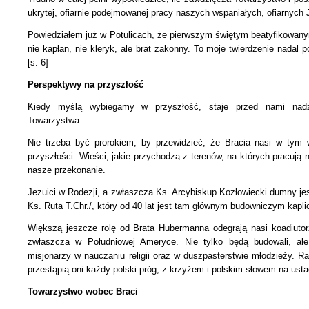
ukrytej, ofiarnie podejmowanej pracy naszych wspaniałych, ofiarnych 
Powiedziałem już w Potulicach, że pierwszym świętym beatyfikowa
nie kapłan, nie kleryk, ale brat zakonny. To moje twierdzenie nadal 
[s. 6]
Perspektywy na przyszłość
Kiedy myślą wybiegamy w przyszłość, staje przed nami nadzi
Towarzystwa.
Nie trzeba być prorokiem, by przewidzieć, że Bracia nasi w tym w
przyszłości. Wieści, jakie przychodzą z terenów, na których pracują n
nasze przekonanie.
Jezuici w Rodezji, a zwłaszcza Ks. Arcybiskup Kozłowiecki dumny je
Ks. Ruta T.Chr./, który od 40 lat jest tam głównym budowniczym kaplic
Większą jeszcze rolę od Brata Hubermanna odegrają nasi koadiuto
zwłaszcza w Południowej Ameryce. Nie tylko będą budowali,
al
misjonarzy w nauczaniu religii oraz w duszpasterstwie młodzieży.
przestąpią oni każdy polski próg,
z krzyżem i polskim słowem na usta
Towarzystwo wobec Braci