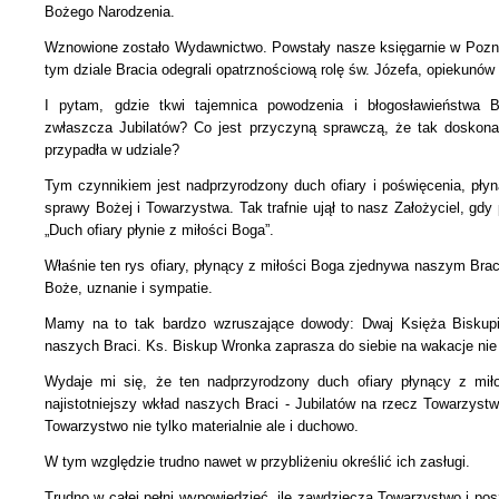
Bożego Narodzenia.
Wznowione zostało Wydawnictwo. Powstały nasze księgarnie w Poz
tym dziale Bracia odegrali opatrznościową rolę św. Józefa, opiekunów 
I pytam, gdzie tkwi tajemnica powodzenia i błogosławieństwa 
zwłaszcza Jubilatów? Co jest przyczyną sprawczą, że tak doskonale
przypadła w udziale?
Tym czynnikiem jest nadprzyrodzony duch ofiary i poświęcenia, pły
sprawy Bożej i Towarzystwa. Tak trafnie ujął to nasz Założyciel, gdy p
„Duch ofiary płynie z miłości Boga”.
Właśnie ten rys ofiary, płynący z miłości Boga zjednywa naszym Bra
Boże, uznanie i sympatie.
Mamy na to tak bardzo wzruszające dowody: Dwaj Księża Biskupi 
naszych Braci. Ks. Biskup Wronka zaprasza do siebie na wakacje
nie
Wydaje mi się, że ten nadprzyrodzony duch ofiary płynący z miło
najistotniejszy wkład naszych Braci - Jubilatów na rzecz Towarzyst
Towarzystwo nie tylko materialnie ale i duchowo.
W tym względzie trudno nawet w przybliżeniu określić ich zasługi.
Trudno w całej pełni wypowiedzieć, ile zawdzięcza Towarzystwo i pos