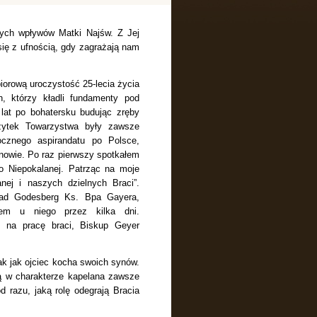
nych wpływów Matki Najśw. Z Jej
się z ufnością, gdy zagrażają nam
iorową uroczystość 25-lecia życia
, którzy kładli fundamenty pod
 lat po bohatersku budując zręby
ożytek Towarzystwa były zawsze
cznego aspirandatu po Polsce,
owie. Po raz pierwszy spotkałem
ło Niepokalanej. Patrząc na moje
nej i naszych dzielnych Braci”.
 Bad Godesberg
Ks. Bpa Gayera,
łem u niego przez kilka dni.
 na pracę braci, Biskup Geyer
tak jak ojciec kocha swoich synów.
ą w charakterze kapelana zawsze
 razu, jaką rolę odegrają Bracia