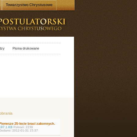
Towarzystwo Chrystusowe
dzy
Pisma drukowane
pobrania
Pierwsze 25-lecie braci zakonnych.
197.1 KB
Pobrań: 2236
Dodano: 2012-01-31 15:37