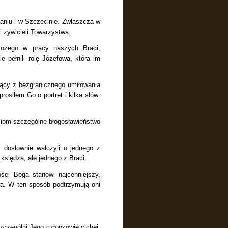
naniu
i w Szczecinie. Zwłaszcza w
i żywicieli Towarzystwa.
Bożego w pracy naszych Braci,
 pełnili rolę Józefowa, która im
nący
z bezgranicznego umiłowania
rosiłem Go o portret i kilka słów:
ciom szczególne błogosławieństwo
dosłownie walczyli o jednego z
 księdza, ale jednego z Braci.
ści Boga stanowi najcenniejszy,
wa.
W ten sposób podtrzymują oni
zczególni Jego członkowie cichej,