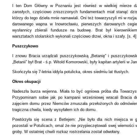
I ten Dom Główny w Poznaniu jest również w wielkiej mierze d
zarosłych, częściowo zniszczonych fundamentach miał stanąć dzisi
którzy do tego dzieła mnie namawiali. Oni też towarzyszyli mi w roz
darowanego wapna w Inowrocławiu, pierwszych darowanych cegie
wysłannicy zbierali fundusze na budowę. Brat był kierownikie
warsztatach stolarskich wykonali częściowo drzwi, okna i szafy. [s. 4]
Puszczykowo
I znowu Bracia urządzali puszczykowską „Betanię” i puszczykows
„Betanii” był Brat - ś.p. Witold Komorowski, były kapitan artylerii w Jar
Skończyła się 7-letnia iddyla potulicka, okres siedmiu lat tłustych.
Okres okupacji
Nadeszła burza wojenna. Miała to być ogniowa próba dla Towarzyst
Przypominam sobie jak po kampanii wrześniowej wracali Bracia do
zajęciem domu przez Niemców zmuszała przełożonych
do odmówieni
tragiczna chwila, kiedy wysyłałem ich
do domu.
Powtórzyła się scena z Betlejem: „Nie było dla nich miejsca w 
pozostali w Potulicach, omal że nie przypieczętowali swej wierności
groby. W ostatniej chwili rozkaz rostrzelania został odwołany.