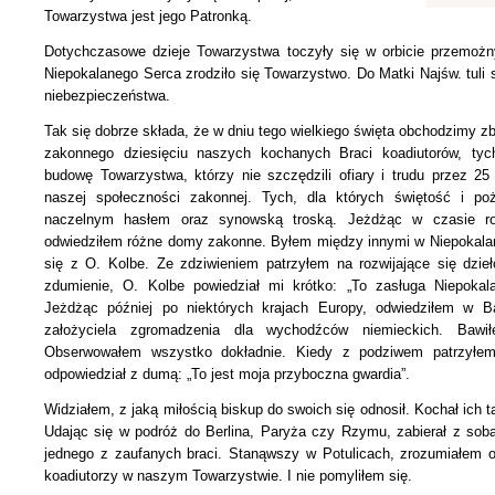
Towarzystwa jest jego Patronką.
Dotychczasowe dzieje Towarzystwa toczyły się w orbicie przemoż
Niepokalanego Serca zrodziło się Towarzystwo. Do Matki Najśw. tuli 
niebezpieczeństwa.
Tak się dobrze składa, że w dniu tego wielkiego święta obchodzimy zb
zakonnego dziesięciu naszych kochanych Braci koadiutorów, tych
budowę Towarzystwa, którzy nie szczędzili ofiary
i trudu przez 25
naszej społeczności zakonnej. Tych,
dla których świętość i p
naczelnym hasłem oraz synowską troską. Jeżdżąc w czasie ro
odwiedziłem różne domy zakonne. Byłem między innymi w Niepokalan
się
z O. Kolbe. Ze zdziwieniem patrzyłem na rozwijające się dzie
zdumienie, O. Kolbe powiedział mi krótko: „To zasługa Niepokala
Jeżdżąc później po niektórych krajach Europy, odwiedziłem w
założyciela zgromadzenia dla wychodźców niemieckich. Bawi
Obserwowałem wszystko dokładnie. Kiedy z podziwem patrzyłem
odpowiedział z dumą: „To jest moja przyboczna gwardia”.
Widziałem, z jaką miłością biskup do swoich się odnosił. Kochał ich 
Udając się w podróż do Berlina, Paryża czy Rzymu, zabierał z sob
jednego z zaufanych braci. Stanąwszy w Potulicach, zrozumiałem od
koadiutorzy w naszym Towarzystwie.
I nie pomyliłem się.