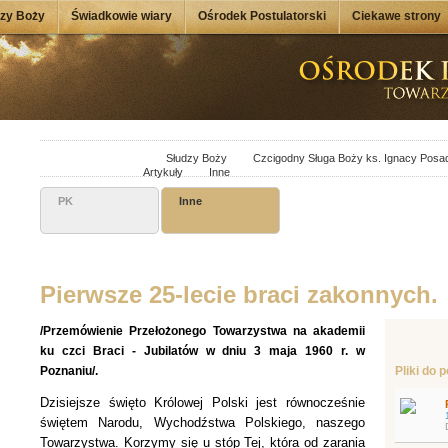
dzy Boży
Świadkowie wiary
Ośrodek Postulatorski
Ciekawe strony
Słudzy Boży
Czcigodny Sługa Boży ks. Ignacy Posa
Artykuły
Inne
PK
Inne
Pierwsze 25-lecie braci zakonnych.
/Przemówienie Przełożonego Towarzystwa na akademii
ku czci Braci - Jubilatów w dniu 3 maja 1960 r. w
Poznaniu/.
Pliki do 
Dzisiejsze święto Królowej Polski jest równocześnie
świętem Narodu, Wychodźstwa Polskiego, naszego
Towarzystwa. Korzymy się u stóp Tej, która od zarania