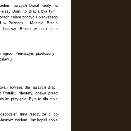
ziełem naszych Braci! Kiedy na
ejszy Dom, to Bracia byli tymi,
jazdach celem zdobycia pierwszego
ł w Poznaniu i Mosinie. Bracia
m budowy. Bracia w potulickich
ki ogród. Pierwszym przełożonym
osławiu.
wa i również dla naszych Braci.
 Potulic. Niestety, obawa przed
a im przyjęcia. Była to dla mnie
gospodzie”.
Inna rzecz, że ci co
 własnym życiem. Już kopali sobie