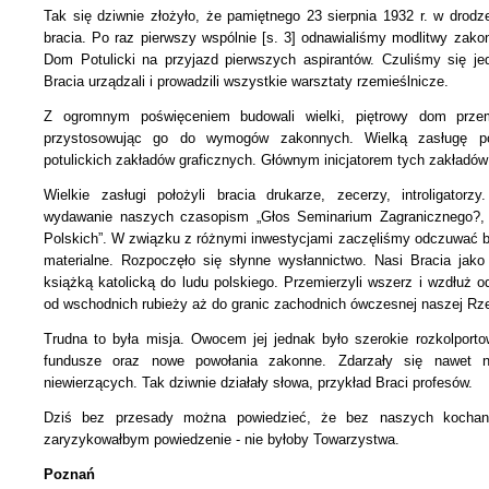
Tak się dziwnie złożyło, że pamiętnego 23 sierpnia 1932 r. w drodz
bracia. Po raz pierwszy wspólnie [s. 3] odnawialiśmy modlitwy zak
Dom Potulicki na przyjazd pierwszych aspirantów. Czuliśmy się j
Bracia urządzali i prowadzili wszystkie warsztaty rzemieślnicze.
Z ogromnym poświęceniem budowali wielki, piętrowy dom przem
przystosowując go do wymogów zakonnych. Wielką zasługę po
potulickich zakładów graficznych. Głównym inicjatorem tych zakładów 
Wielkie zasługi położyli bracia drukarze, zecerzy, introligatorz
wydawanie naszych czasopism „Głos Seminarium Zagranicznego?, 
Polskich”. W związku z różnymi inwestycjami zaczęliśmy odczuwać br
materialne. Rozpoczęło się słynne wysłannictwo. Nasi Bracia jako
książką katolicką do ludu polskiego. Przemierzyli wszerz i wzdłuż o
od wschodnich rubieży aż do granic zachodnich ówczesnej naszej Rze
Trudna to była misja. Owocem jej jednak było szerokie rozkolportow
fundusze oraz nowe powołania zakonne. Zdarzały się nawet na
niewierzących. Tak dziwnie działały słowa, przykład Braci profesów.
Dziś bez przesady można powiedzieć, że bez naszych kochany
zaryzykowałbym powiedzenie - nie byłoby Towarzystwa.
Poznań