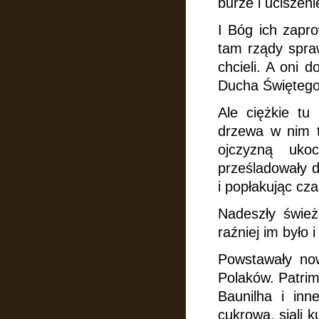
burze i uciszeni
I Bóg ich zapro
tam rządy spraw
chcieli. A oni 
Ducha Świętego
Ale ciężkie tu 
drzewa w nim t
ojczyzną uko
prześladowały 
i popłakując cza
Nadeszły śwież
raźniej im było
i
Powstawały now
Polaków. Patrim
Baunilha i inn
cukrową, siali k