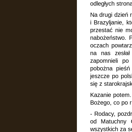
odległych stron
Na drugi dzień 
i Brazyljanie, 
przestać nie mo
nabożeństwo. P
oczach powtarza
na nas zesłał
zapomnieli po
pobożna pieśń [
jeszcze po pols
się z starokrajs
Kazanie potem. 
Bożego,
co po 
- Rodacy, pozdr
od Matuchny C
wszystkich za s