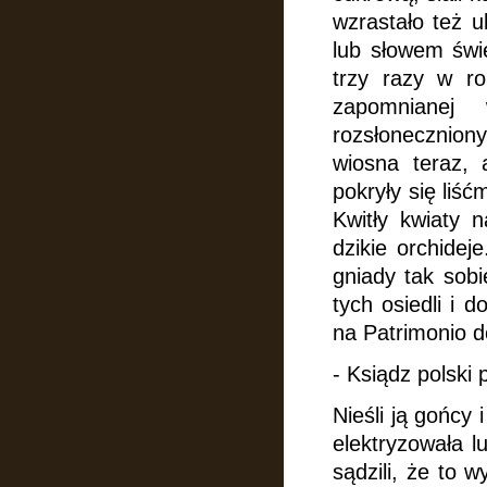
wzrastało też u
lub słowem świę
trzy razy w r
zapomnianej
rozsłonecznion
wiosna teraz,
pokryły się liść
Kwitły kwiaty n
dzikie orchidej
gniady tak sob
tych osiedli i 
na Patrimonio d
- Ksiądz polski 
Nieśli ją gońcy 
elektryzowała lu
sądzili, że to 