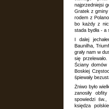
najprzedniejsi 
Gratek z gminy
rodem z Polano
bo każdy z nic
stada bydła -
a 
I dalej jecha
Baunilha, Trium
grały nam w dus
się przelewało.
Ściany domów m
Boskiej Częstoc
śpiewały bezust
Żniwo było wiel
zanosiły obfit
spowiedzi św.,
księdza polski