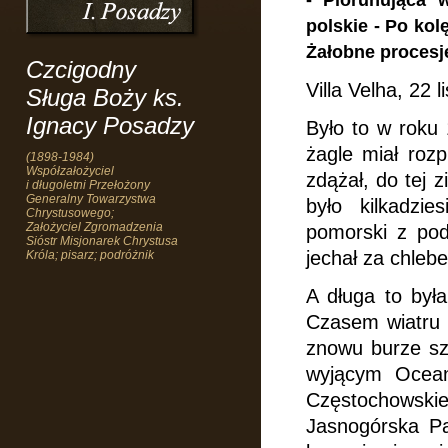
- Piorunująca 
polskie - Po kolę
Żałobne procesje
Czcigodny
Villa Velha, 22 
Sługa Boży ks.
Ignacy Posadzy
Było to w roku 
żagle miał rozp
(1898-1984)
Współzałożyciel
zdążał, do tej 
i długoletni Przełożony
Generalny Towarzystwa
było kilkadzie
Chrystusowego;
Założyciel Zgromadzenia
pomorski z pod
Sióstr Misjonarek Chrystusa
jechał za chleb
Króla; pisarz; podróżnik
A długa to była
Czasem wiatru z
znowu burze s
wyjącym Ocean
Częstochowskie
Jasnogórska Pa