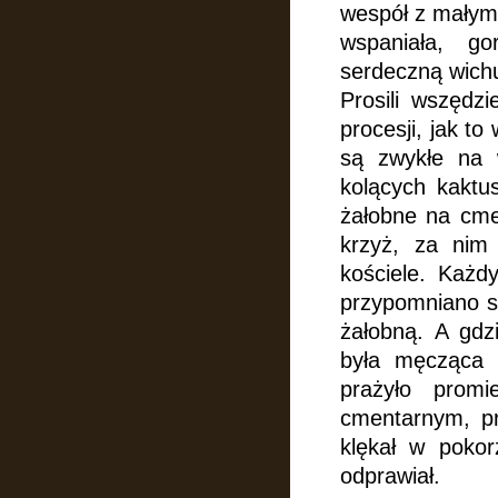
wespół z małymi
wspaniała, go
serdeczną wich
Prosili wszędz
procesji, jak to
są zwykłe na 
kolących kaktu
żałobne na cme
krzyż, za nim 
kościele. Każd
przypomniano s
żałobną. A gdz
była męcząca 
prażyło promi
cmentarnym, pr
klękał w pokor
odprawiał.