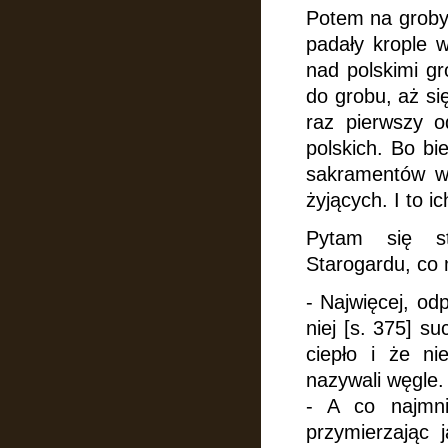
Potem na groby,
padały krople 
nad polskimi gr
do grobu, aż si
raz pierwszy o
polskich.
Bo bie
sakramentów w 
żyjących. I to ic
Pytam się s
Starogardu, co 
- Najwięcej, od
niej [s. 375] s
ciepło i że ni
nazywali węgle.
- A co najmnie
przymierzając j