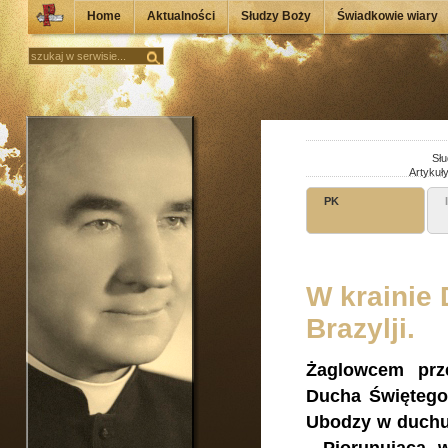
Home
Aktualności
Słudzy Boży
Świadkowie wiary
Słu
Artykuł
PK
W krainie 
Brazylji.
Żaglowcem prz
Ducha Świętego
Ubodzy w duchu