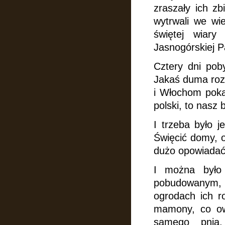
zraszały ich z
wytrwali we wi
świętej wiary
Jasnogórskiej P
Cztery dni poby
Jakaś duma rozpi
i Włochom pok
polski, to nasz b
I trzeba było 
Święcić domy, o
dużo opowiadać 
I można było
pobudowanym, i
ogrodach ich r
mamony, co ow
samego pnia.