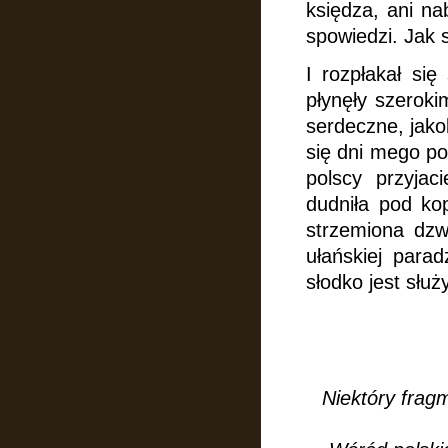
księdza, ani na
spowiedzi. Jak 
I rozpłakał się
płynęły szeroki
serdeczne, jako
się dni mego po
polscy przyjac
dudniła pod kop
strzemiona dzw
ułańskiej para
słodko jest służ
Niektóry frag