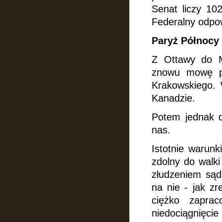
Senat liczy 10
Federalny odpo
Paryż Północy
Z Ottawy do M
znowu mowę po
Krakowskiego. 
Kanadzie.
Potem jednak do
nas.
Istotnie warunk
zdolny do walki
złudzeniem sąd
na nie - jak zr
ciężko zapra
niedociągnięci