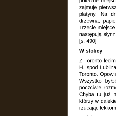
pokaźne miejsc
zajmuje pierws
platyny. Na dr
drzewna, papie
Trzecie miejsce
następują słynn
[s. 490]
W stolicy
Z Toronto leci
H. spod Lublin
Toronto. Opowia
Wszystko było
poczciwie rozmó
Chyba tu już n
którzy w daleki
rzucając lekkomy