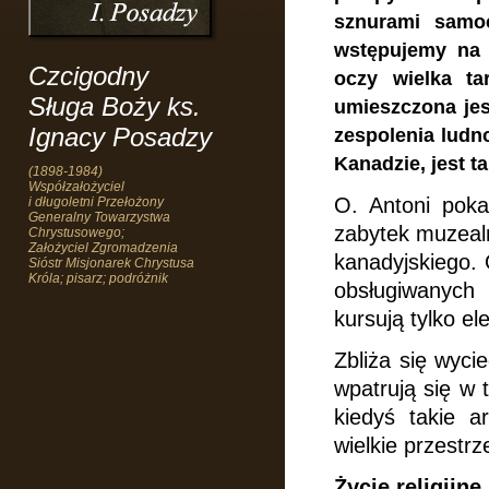
sznurami samo
wstępujemy na 
Czcigodny
oczy wielka t
Sługa Boży ks.
umieszczona jes
Ignacy Posadzy
zespolenia ludno
Kanadzie, jest 
(1898-1984)
Współzałożyciel
O. Antoni pok
i długoletni Przełożony
Generalny Towarzystwa
zabytek muzealn
Chrystusowego;
Założyciel Zgromadzenia
kanadyjskiego. 
Sióstr Misjonarek Chrystusa
Króla; pisarz; podróżnik
obsługiwanych 
kursują tylko e
Zbliża się wyci
wpatrują się
w 
kiedyś takie a
wielkie przestr
Życie religijne