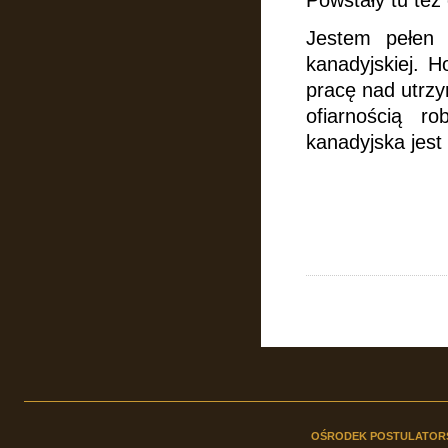
Powstały tu też
Jestem pełen 
kanadyjskiej.
Ho
pracę nad utrzy
ofiarnością rob
kanadyjska jest
OŚRODEK POSTULATOR