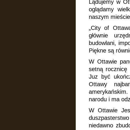
Lądujemy w Otta
oglądamy wiel
naszym mieście
„City of Ottaw
głównie urzęd
budowlani, impo
Piękne są równie
W Ottawie pan
setną rocznicę 
Juz być ukończ
Ottawy najbar
amerykańskim
narodu i ma odz
W Ottawie Jes
duszpasterstwo
niedawno zbudo