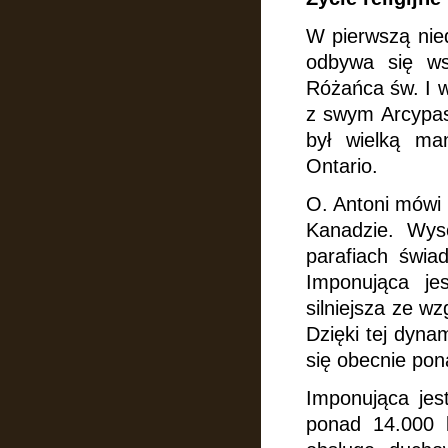
W pierwszą nied
odbywa się wsp
Różańca św. I w
z swym Arcypas
był wielką man
Ontario.
O. Antoni mówi 
Kanadzie. Wyso
parafiach świa
Imponująca je
silniejsza ze w
Dzięki tej dyna
się obecnie pon
Imponująca jes
ponad 14.000 k