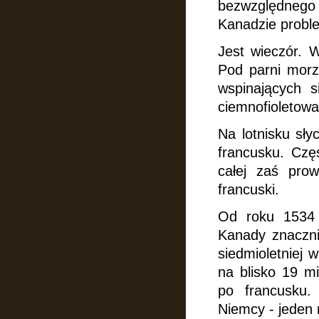
bezwzględnego 
Kanadzie probl
Jest wieczór. 
Pod parni morze
wspinających s
ciemnofioletow
Na lotnisku sły
francusku. Cz
całej zaś prow
francuski.
Od roku 1534 K
Kanady znacznie
siedmioletniej 
na blisko 19 m
po francusku.
Niemcy - jeden 