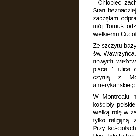
- Chłopiec zac
Stan beznadziej
zaczęłam odpra
mój Tomuś odzy
wielkiemu Cudo
Ze szczytu bazy
św. Wawrzyńca,
nowych wieżow
place 1 ulice
czynią z Mon
amerykańskiego
W Montrealu m
kościoły polski
wielką rolę w z
tylko religijną
Przy kościołach