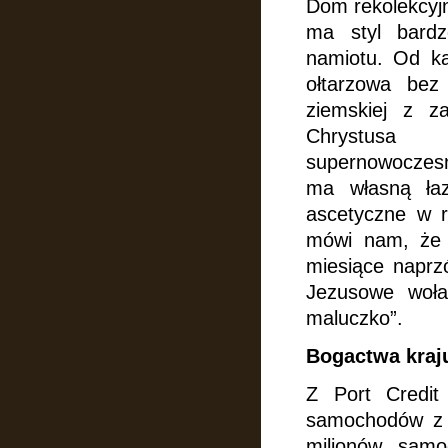
Dom rekolekcyj
ma styl bardz
namiotu. Od k
ołtarzowa be
ziemskiej z z
Chrystusa 
supernowoczes
ma własną łaz
ascetyczne w r
mówi nam, że 
miesiące naprzó
Jezusowe wołan
maluczko”.
Bogactwa kraj
Z Port Credit
samochodów
z
milionów samo