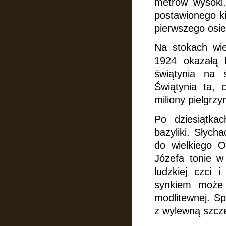
metrów wysoki
postawionego k
pierwszego osied
Na stokach wi
1924 okazałą b
świątynia na 
Świątynia ta, 
miliony pielgrz
Po dziesiątk
bazyliki. Słych
do wielkiego O
Józefa tonie w
ludzkiej czci
synkiem moż
modlitewnej. S
z wylewną szcz