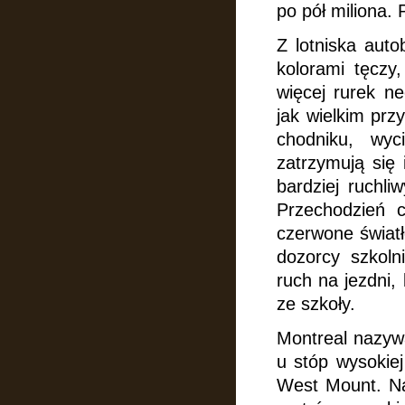
po pół miliona. 
Z lotniska auto
kolorami tęczy
więcej rurek n
jak wielkim prz
chodniku, wyc
zatrzymują się
bardziej ruchli
Przechodzień c
czerwone światł
dozorcy szkoln
ruch na jezdni,
ze szkoły.
Montreal nazyw
u stóp wysokiej
West Mount. Na