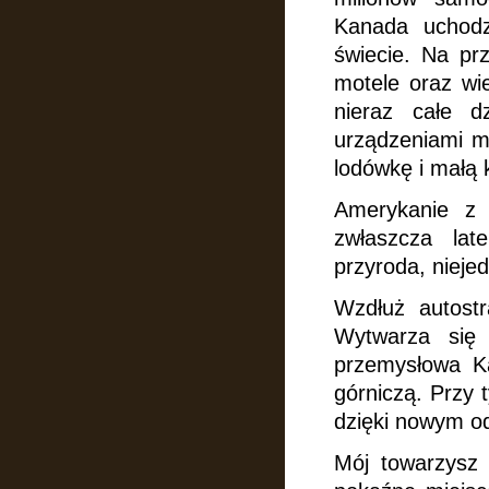
Kanada uchodz
świecie. Na pr
motele oraz wi
nieraz całe d
urządzeniami m
lodówkę i małą
Amerykanie z 
zwłaszcza lat
przyroda, niejed
Wzdłuż autostr
Wytwarza si
przemysłowa Ka
górniczą. Przy 
dzięki nowym od
Mój towarzysz