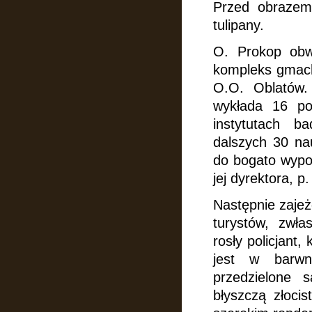
Przed obrazem 
tulipany.
O. Prokop obw
kompleks gmach
O.O. Oblatów
wykłada 16 po
instytutach b
dalszych 30 na
do bogato wypos
jej dyrektora, p
Następnie zajeż
turystów, zwł
rosły policjant,
jest w barwn
przedzielone
błyszczą złocis