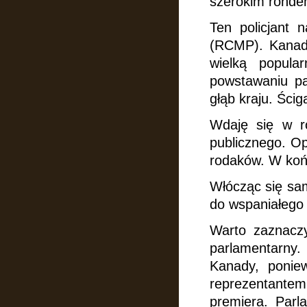
szerokim ronde
Ten policjant 
(RCMP). Kanadyj
wielką popula
powstawaniu pa
głąb kraju. Ścig
Wdaję się w 
publicznego. O
rodaków. W koń
Włócząc się sa
do wspaniałego
Warto zaznaczy
parlamentarny. 
Kanady, poniew
reprezentante
premiera. Parl