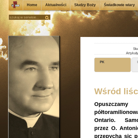
Home
Aktualności
Słudzy Boży
Świadkowie wiary
Słu
Artykuł
PK
Wśród liśc
Opuszcza
półtoramiliono
Ontario. Sam
przez O. Antoni
przepycha sic p