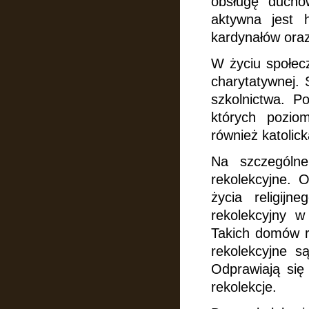
obsługę duchow
aktywna jest 
kardynałów ora
W życiu społec
charytatywnej. 
szkolnictwa. P
których pozio
również katolick
Na szczególne
rekolekcyjne.
O
życia religij
rekolekcyjny w
Takich domów r
rekolekcyjne s
Odprawiają się
rekolekcje.